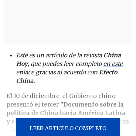
Este es un artículo de la revista
China
Hoy
, que puedes leer completo
en este
enlace
gracias al acuerdo con
Efecto
China
.
El 10 de diciembre, el Gobierno chino
presentó el tercer
"Documento sobre la
política de China hacia América Latina
y el Caribe"
. En sus más de 8.500 palabras
LEER ARTICULO COMPLETO
–las de la versión en español–, el