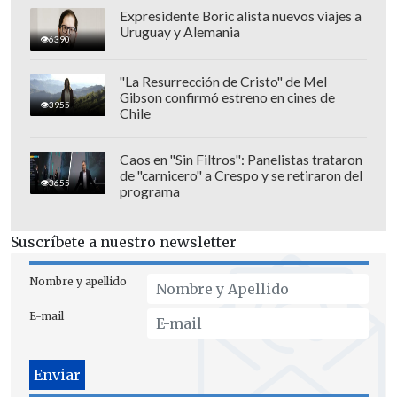
Revisa también
Expresidente Boric alista nuevos viajes a
Uruguay y Alemania
Creciendo Juntos: La semana mundial de la
6390
lactancia materna
"La Resurrección de Cristo" de Mel
Conductor de inDrive gana automóvil
Gibson confirmó estreno en cines de
3955
eléctrico tras campaña nacional de beneficios
Chile
Caos en "Sin Filtros": Panelistas trataron
de "carnicero" a Crespo y se retiraron del
Los cinco programas
3655
programa
En esta ocasión, el tercer documento no
solo presenta una política alineada con
Suscríbete a nuestro newsletter
las iniciativas globales que China ha ido
Nombre y apellido
presentando en los últimos años, sino
que se basa sobre todo en los cinco
E-mail
programas que el presidente chino,
Xi
Jinping
, anunció en mayo de 2025 en el
marco de la
IV Reunión Ministerial del