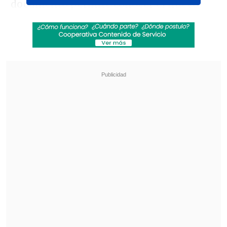
documento permite conocer el nuevo
enfoque que la dirigencia china espera
aplicar en las relaciones con la región, a
la que considera no solo una parte
primordial del
Sur Global
, sino también
una fuerza relevante en la defensa de la
paz y estabilidad del mundo y en la
promoción de su desarrollo y
prosperidad.
Un detalle que no debe pasarse por alto
es que se trata del tercer documento de
este tipo en menos de 20 años, lo que
revela el grado de importancia que
América Latina y el Caribe (ALC)
tiene y
tendrá para el país asiático. En
noviembre de 2008, China publicó el