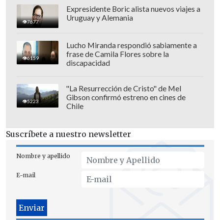
violencia o invadir un lugar restringido a
Expresidente Boric alista nuevos viajes a
Uruguay y Alemania
los competidores o árbitros y sus
7677
asistentes en eventos deportivos".
Lucho Miranda respondió sabiamente a
frase de Camila Flores sobre la
6159
discapacidad
"La Resurrección de Cristo" de Mel
Gibson confirmó estreno en cines de
5223
Chile
Suscríbete a nuestro newsletter
Nombre y apellido
E-mail