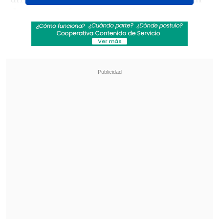
de arma de fuego, hurto, lesiones
corporales, robo y asociación para
delinquir, daño calificado, incendio,
resistencia a la autoridad, desacato,
riña, insulto racial y corrupción de
menores, entre otros
, y fueron
trasladados a una dependencia policial
donde luego serán sometidos a una
audiencia de custodia.
Revisa también
¿Qué partido será transmitido por TV abierta
en la fecha 18 de la Liga de Primera?
Coquimbo Unido quiere estirar su hegemonía
en el clásico ante La Serena