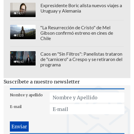
20:00 horas. Estadio "Nicolás
Expresidente Boric alista nuevos viajes a
Uruguay y Alemania
Chahuán"
7437
Lunes 29 de julio
"La Resurrección de Cristo" de Mel
Gibson confirmó estreno en cines de
5123
Cobreloa vs. Palestino.
20:00 horas.
Chile
Estadio Zorros del Desierto.
Caos en "Sin Filtros": Panelistas trataron
de "carnicero" a Crespo y se retiraron del
4543
programa
Suscríbete a nuestro newsletter
Nombre y apellido
E-mail