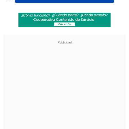
Huachipato
por la parte baja del torneo.
Revisa también
Clark también evadió preguntas sobre reunión
con Kiblisky: Hablaré después de la defensa
Escándalo en el fútbol asiático: Corea del Sur
sobornó a árbitros con servicios sexuales
- Revisa la programación del Campeonato
Nacional:
Viernes 26 de julio
Everton vs. Deportes Iquique.
19:00
horas. Estadio Sausalito