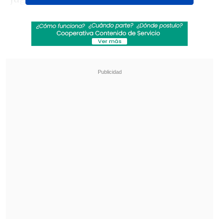
Revisa también
La UC quiere retomar el rumbo ante Cobresal
y sumar confianza antes de la visita a
Estudiantes
Matías Claro, presidente de Cruzados:
Soñamos con llegar a una final en la
Libertadores
A pesar de la
expulsión
de Sebastián
Figueroa, la escuadra nacional abrió la
cuenta al minuto 31 con un tanto
de
Bernardo Araya
.
Sin embargo, Colombia emparejó las