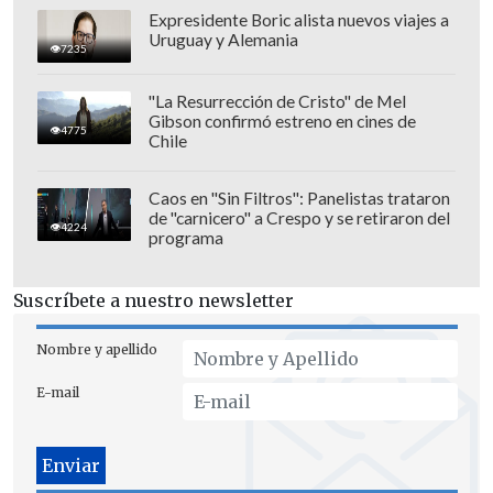
En los últimos instantes del
Expresidente Boric alista nuevos viajes a
cotejo,
Tomás Chacón marcó el 2-2
Uruguay y Alemania
7235
definitivo con un golazo de chilena.
"La Resurrección de Cristo" de Mel
Chile terminó en el
cuarto lugar del
Gibson confirmó estreno en cines de
4775
Chile
Grupo B
, con cuatro puntos, mientras
que Colombia quedó tercero con cinco;
Caos en "Sin Filtros": Panelistas trataron
avanzaron a semifinales
Brasil
y
de "carnicero" a Crespo y se retiraron del
4224
Venezuela
.
programa
El periplo de la selección, sin embargo,
Suscríbete a nuestro newsletter
no terminó esta jornada, ya que el sábado
31 de enero disputará un partido ante el
Nombre y apellido
anfitrión
Paraguay, por el séptimo lugar
E-mail
del torneo.