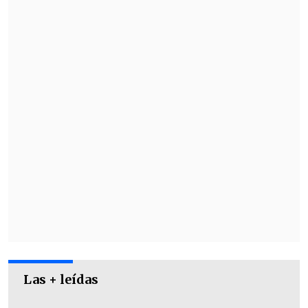
acciones con un gol de Cristian Neme al
38' y un minuto después, el elenco
cafetero se puso en ventaja con un tanto
de Felipe Echavarría a los 39 minutos.
Las + leídas