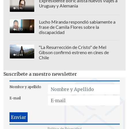
Expresidente Boric alista nuevos viajes a
Uruguay y Alemania
tal cual es. Las cámaras, entonces, se
7696
dedican a seguirlo en su vida diaria, con
Lucho Miranda respondió sabiamente a
un toque de humor.
frase de Camila Flores sobre la
6373
discapacidad
Tres de la Cruz Roja (
1961. Fernando
"La Resurrección de Cristo" de Mel
Palacios
)
Tres amigos pobres, pero
Gibson confirmó estreno en cines de
5244
hinchas fanáticos del mejor Real Madrid
Chile
de la historia, descubren que la manera
de entrar gratis al "Bernabéu" es
Suscríbete a nuestro newsletter
ingresando a la Cruz Roja, sin afanes
Nombre y apellido
humanitarios, sino simplemente
futboleros. Al final, claro, terminan
E-mail
abrazando la causa tanto como a Puskas.
El portero (
2000. Gonzalo Suárez
)
Un ex
Política de Privacidad