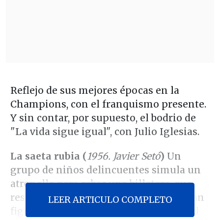
Reflejo de sus mejores épocas en la
Champions, con el franquismo presente.
Y sin contar, por supuesto, el bodrio de
"La vida sigue igual", con Julio Iglesias.
La saeta rubia (
1956. Javier Setó
)
Un
grupo de niños delincuentes simula un
atropello para robar una billetera, que
resulta ser de Alfredo Di Stéfano, la gran
LEER ARTICULO COMPLETO
figura "merengue" de aquellos años. Al