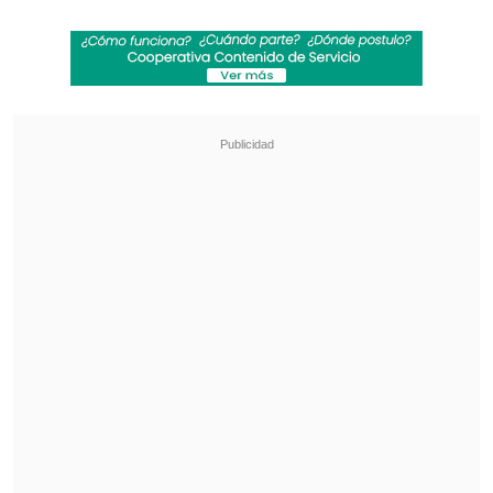
enterarse deciden devolverla y surge una
amistad que deriva en la formación de
un equipo de fútbol. En los años duros
del franquismo, el mensaje moral es, al
menos, dudoso.
Revisa también
Coquimbo Unido quiere estirar su hegemonía
en el clásico ante La Serena
¿Qué partido será transmitido por TV abierta
en la fecha 18 de la Liga de Primera?