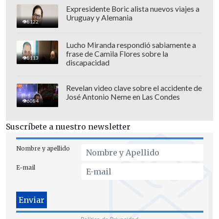
Expresidente Boric alista nuevos viajes a
Uruguay y Alemania
8122
Con este empate,
los dirigidos por
Lucho Miranda respondió sabiamente a
frase de Camila Flores sobre la
Manuel Pellegrini sumaron 29 puntos
8113
discapacidad
en el sexto puesto, con el riesgo de ser
alcanzados por Celta de Vigo (26)
en la
Revelan video clave sobre el accidente de
José Antonio Neme en Las Condes
última posición a torneos europeos.
6084
Celta cerrará la fecha este lunes 12 de
Suscríbete a nuestro newsletter
enero ante el Sevilla de Alexis Sánchez, a
las 17:00 horas de Chile (20:00).
Nombre y apellido
E-mail