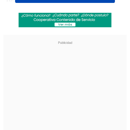
acercamientos al arco rival -con
lanzamientos en los palos incluidos-
prevaleció mayormente el espíritu
conservador.
Revisa también
Audax Italiano quiere tomar otro respiro ante
un Ñublense que busca entrar en zona de
copas
La programación de la ida de octavos de la
Copa Sudamericana
Real Oviedo sí mostró algo más de
ambición y abrió la cuenta por medio de
Ilyas Chaira (64')
.