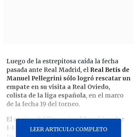
Luego de la estrepitosa caída la fecha
pasada ante Real Madrid, el
Real Betis de
Manuel Pellegrini sólo logró rescatar un
empate en su visita a Real Oviedo,
colista de la liga española
, en el marco
de la fecha 19 del torneo.
El equipo del "Ingeniero"
logró igualar
1-1 en la recta final,
tras una actuación
LEER ARTICULO COMPLETO
fuera de lo óptimo. Si bien tuvo