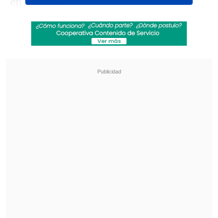
en
Londres
.
La cuenta oficial de
Premier League
en la
red social
X
, que posee más de 44
millones de seguidores, difundió un
video de trece segundos con un fallo
técnico del guardameta. "Una falta
interesante por parte de
Vicario
", citó el
perfil junto a un emoticón de risa,
haciendo alusión a un saque del portero
que terminó directamente fuera del
campo.
Tottenham
solicitó la remoción
inmediata del posteo, petición que
resultó aceptada por la organización.
Revisa también