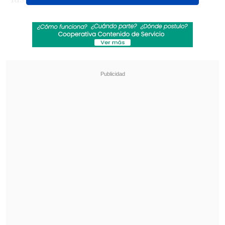
golpe, el árbitro Anthony Taylor
desestimó ir a revisar la acción al VAR,
amonestando al infractor solo con
amarilla.
Revisa también
La programación de la fecha 18 de la Liga de
Primera
La FIFA admitió errores en su propuesta de
privatizar el Mundial y advirtió que no tolerará
más ataques