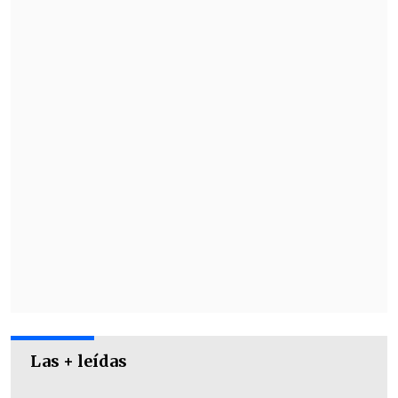
En marzo de 2023 también debió
enfrentarse a Paraguay, pero finalmente
el partido fue cancelado por el atentado
yihadista contra la sala de conciertos
Crocus City Hall, donde murieron casi
150 personas.
Las + leídas