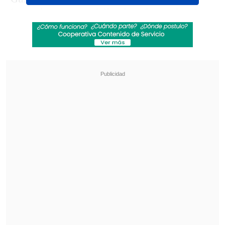
jugarán contra Chile el 15 de noviembre
en Sochi.
Revisa también
Audax Italiano quiere tomar otro respiro ante
un Ñublense que busca entrar en zona de
copas
La programación de la ida de octavos de la
Copa Sudamericana
Rusia, que ya se enfrentó a Cuba y
Granada, disputará un amistoso el 14 de
octubre contra Bolivia en el estadio del
Dinamo Moscú.