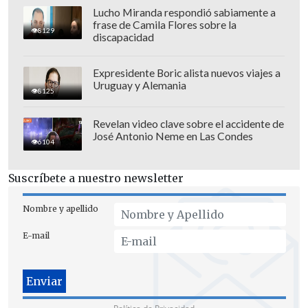
Lucho Miranda respondió sabiamente a
frase de Camila Flores sobre la
8129
discapacidad
La prensa rusa informó también sobre la
posibilidad de que la Argentina de Lionel
Expresidente Boric alista nuevos viajes a
Messi, actual campeona del mundo, viaje
Uruguay y Alemania
8125
a Rusia antes del Mundial de 2026, algo
que ya hizo la albiceleste cuando la
Revelan video clave sobre el accidente de
José Antonio Neme en Las Condes
entrenaba Maradona en 2009.
6104
Al estar excluida de partidos oficiales
Suscríbete a nuestro newsletter
desde 2022 debido a la guerra en Ucrania,
la UFR ha tenido muchas dificultades
Nombre y apellido
para encontrar rivales de renombre para
E-mail
el equipo nacional.
Rusia, que alberga esperanzas de que
volver al redil del fútbol mundial de cara