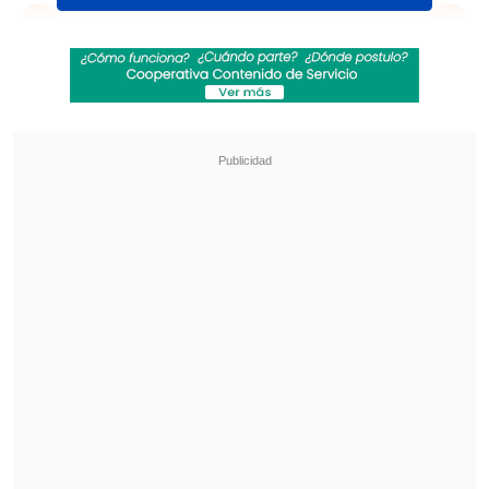
Revisa también
Israel Poblete quedó al margen del choque de
la U con Palestino
Eduard Bello fue anunciado como nuevo
refuerzo en Deportivo Cali
El encuentro será relatado por Claudio
Palma, con los comentarios de Aldo
Schiappacasse y Rodrigo Vera y
despachos en vivo de Claudio Bustíos,
como enviado especial.