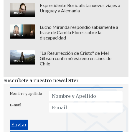
Expresidente Boric alista nuevos viajes a
Uruguay y Alemania
8028
Sedano dijo que sus rituales
buscaron
Lucho Miranda respondió sabiamente a
frase de Camila Flores sobre la
"neutralizar al cuadro de Nueva Zelanda
7689
discapacidad
para que haya torpeza entre ellos
y no
tengan un buen desarrollo del fútbol que
"La Resurrección de Cristo" de Mel
Gibson confirmó estreno en cines de
manejan"
5439
Chile
En el caso de Perú, afirmó que su ritual
Suscríbete a nuestro newsletter
buscó
que "pueda ganar, (obtener) un
gran triunfo, no abultado" que le
Nombre y apellido
permita "salir airoso"
y lograr una
E-mail
clasificación mundialista después de 36
años.
Los brujos y chamanes "bendijeron",