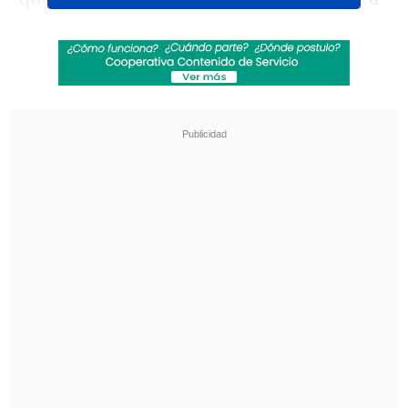
frente a
Nueva Zelanda
, un grupo de
chamanes utilizó elementos como
incienso, flores, hojas de coca, cigarrillos
y hasta animales para hacer sus
conjuros.
Revisa también
Los resultados de la fecha 18 en la Liga de
Primera
Manchester City culminó su gira de
pretemporada con victoria sobre Atlético de
Madrid
El chamán
Cleofé Jorge Sedano
, señaló a
Agencia EFE que llegó desde la Amazonía