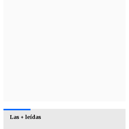
para hacer "un gran ritual para el triunfo
peruano".
"Hemos venido de la costa, sierra y selva
para dar una fuerza espiritual al
cuadro
peruano que mañana va a obtener un
gran triunfo
", afirmó.
Las + leídas