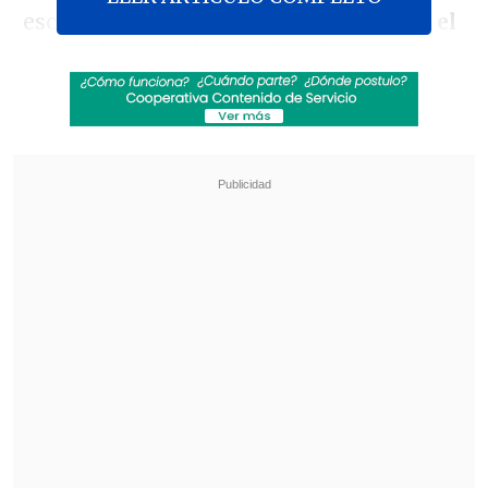
escandinavos, pues
Shane Duffy abrió el
marcador para los dueños de casa
cuando se jugaba el quinto minuto de
partido.
Revisa también
Hijo de Walter Montillo se sumó a la sub 18 de
Universidad de Chile
Estudiantes prepara refuerzo de lujo antes de
la serie de Libertadores con la UC
La reacción danesa
comenzó a los 30'
cuando Andreas Christensen
lograba la
igualdad.