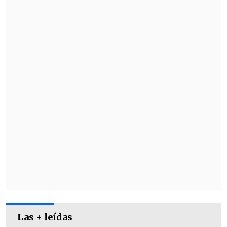
Tras eso, vendría el espectáculo de
Christian Eriksen que anotó a los 32', 63'
y 75' para disipar cualquier duda en
favor de la visita.
La goleada la cerró por
medio de lanzamiento penal
Nicklas
Bendtner (90')
.
Las + leídas