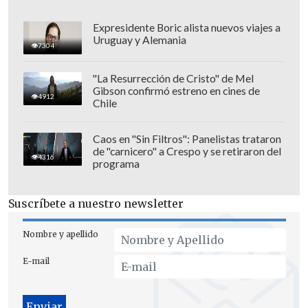
Expresidente Boric alista nuevos viajes a
Uruguay y Alemania
Con
Dinamarca
-que clasifica a su
7304
quinto Mundial tras México 1986,
"La Resurrección de Cristo" de Mel
Francia 1998, Japón y Corea 2002 y
Gibson confirmó estreno en cines de
4912
Sudáfrica 2010-
ya son 30 los equipos
Chile
clasificados a Rusia 2018 a espera que se
resuelvan los repechajes entre Perú y
Caos en "Sin Filtros": Panelistas trataron
de "carnicero" a Crespo y se retiraron del
Nueva Zelanda y entre Australia y
4316
programa
Honduras.
Suscríbete a nuestro newsletter
Nombre y apellido
E-mail