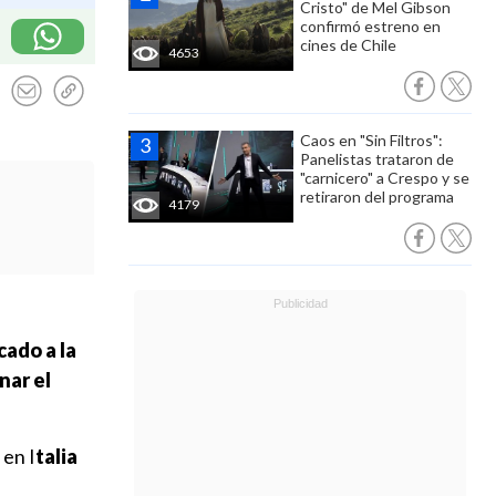
Cristo" de Mel Gibson
confirmó estreno en
cines de Chile
4653
Caos en "Sin Filtros":
Panelistas trataron de
"carnicero" a Crespo y se
retiraron del programa
4179
cado a la
nar el
 en I
talia