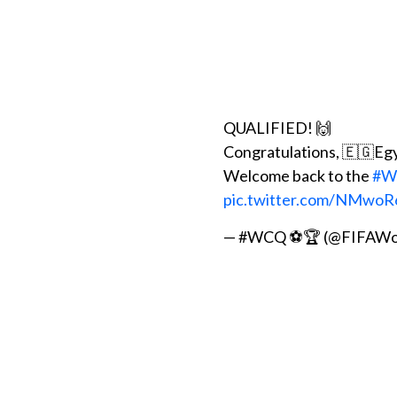
QUALIFIED! 🙌
Congratulations, 🇪🇬Egy
Welcome back to the
#W
pic.twitter.com/NMwo
— #WCQ ⚽️🏆 (@FIFAWo