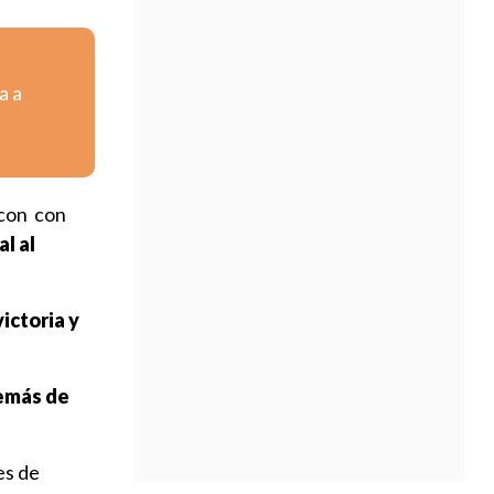
a a
 con con
l al
victoria y
emás de
es de