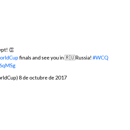
pt! 👏
orldCup
finals and see you in 🇷🇺Russia!
#WCQ
R6qMSg
rldCup)
8 de octubre de 2017