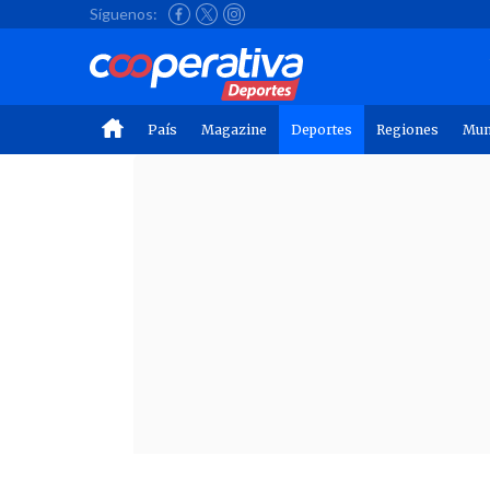
Síguenos:
País
Magazine
Deportes
Regiones
Mu