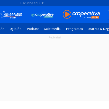
Escucha aquí ▼
ndo
Opinión
Podcast
Multimedia
Programas
Marcas & Neg