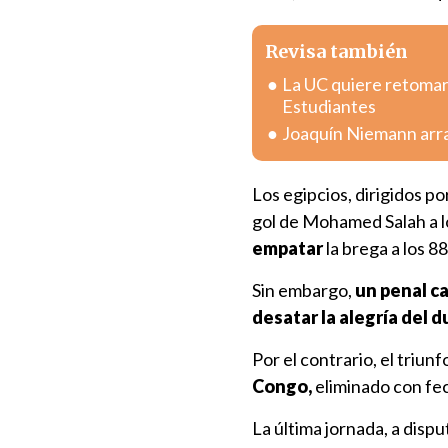
Revisa también
La UC quiere retomar 
Estudiantes
Joaquín Niemann arra
Los egipcios, dirigidos po
gol de Mohamed Salah a l
empatar
la brega a los 88'
Sin embargo,
un penal caí
desatar la alegría del 
Por el contrario, el triun
Congo,
eliminado con fec
La última jornada, a dispu