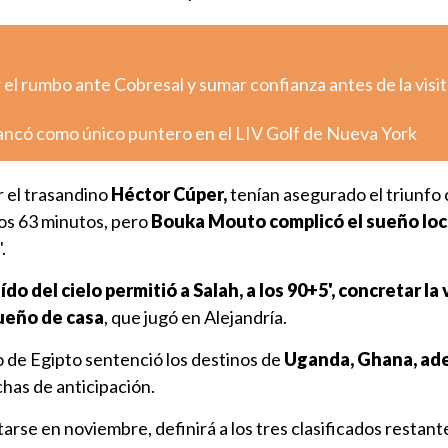
el rumbo ante Cobresal y sumar confianza antes de la visit
ncó como único puntero en el LIV Golf de Nueva York
r el trasandino
Héctor Cúper,
tenían asegurado el triunfo
os 63 minutos, pero
Bouka Mouto complicó el sueño loca
.
do del cielo permitió a Salah, a los 90+5', concretar la 
dueño de casa
, que jugó en Alejandría.
fo de Egipto sentenció los destinos de
Uganda, Ghana, ad
has de anticipación.
tarse en noviembre, definirá a los tres clasificados restant