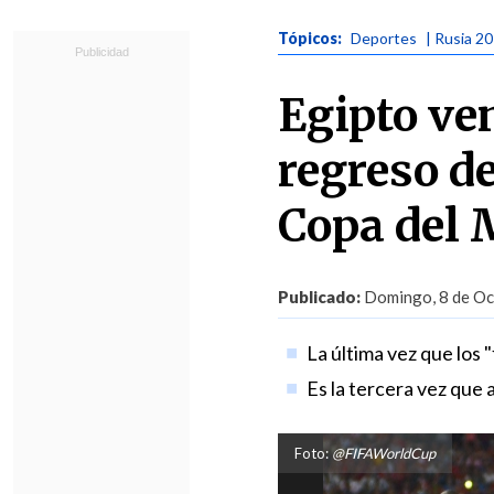
Tópicos:
Deportes
| Rusia 2
Egipto ven
regreso d
Copa del
Publicado:
Domingo, 8 de Oct
La última vez que los 
Es la tercera vez que a
Foto:
@FIFAWorldCup