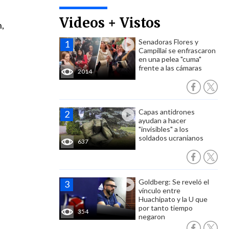
Videos + Vistos
n,
Senadoras Flores y
Campillai se enfrascaron
en una pelea "cuma"
frente a las cámaras
2014
Capas antidrones
ayudan a hacer
"invisibles" a los
soldados ucranianos
637
Goldberg: Se reveló el
vínculo entre
Huachipato y la U que
por tanto tiempo
354
negaron