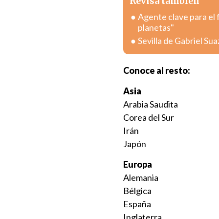
Revisa también
Agente clave para el f
planetas"
Sevilla de Gabriel Su
Conoce al resto:
Asia
Arabia Saudita
Corea del Sur
Irán
Japón
Europa
Alemania
Bélgica
España
Inglaterra