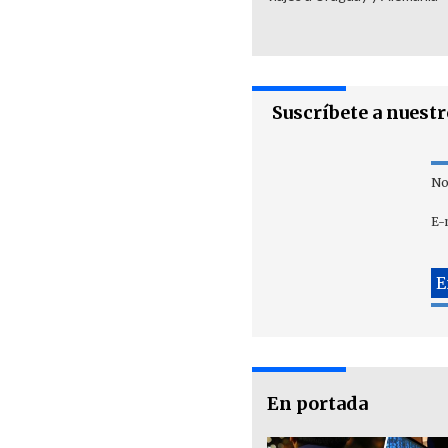
Suscríbete a nuest
No
E-
En portada