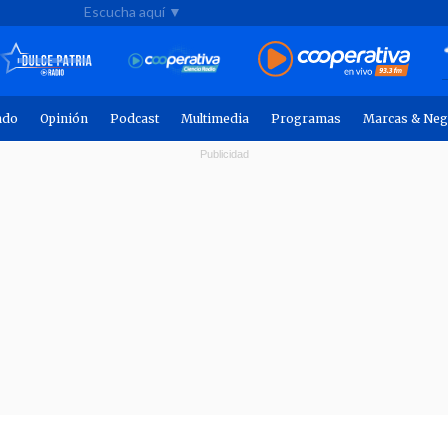
Escucha aquí ▼
ndo
Opinión
Podcast
Multimedia
Programas
Marcas & Neg