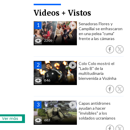
Videos + Vistos
Senadoras Flores y
Campillai se enfrascaron
en una pelea "cuma"
frente a las cámaras
2209
Colo Colo mostró el
"Lado B" de la
multitudinaria
bienvenida a Vozinha
846
Capas antidrones
ayudan a hacer
"invisibles" a los
soldados ucranianos
683