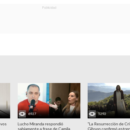
6927
5292
evos
Lucho Miranda respondió
"La Resurrección de Cri
sabiamente a frase de Camila
Gibson confirmó estren