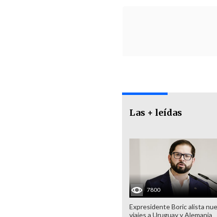
Las + leídas
7800
Expresidente Boric alista nu
viajes a Uruguay y Alemania