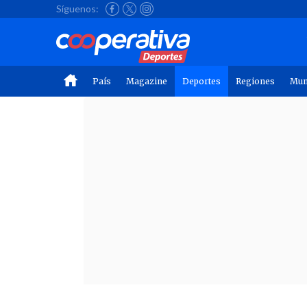
Síguenos:
País
Magazine
Deportes
Regiones
Mu