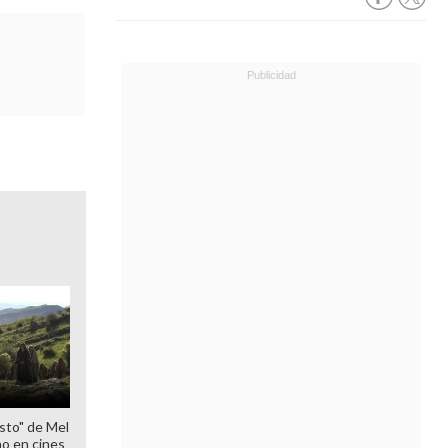
sto" de Mel
o en cines