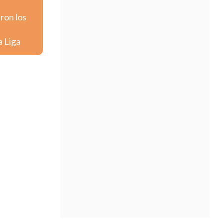
aron los
a Liga