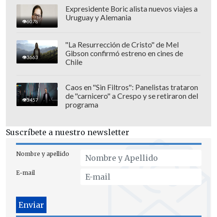
Expresidente Boric alista nuevos viajes a
Uruguay y Alemania
6078
"La Resurrección de Cristo" de Mel
Gibson confirmó estreno en cines de
3663
Chile
Por su parte, las
camionetas pick-up
, los
vehículos de pasajeros
y los
comerciales
Caos en "Sin Filtros": Panelistas trataron
sufrieron caídas de 12,7%, 7,6% y 3,5%,
de "carnicero" a Crespo y se retiraron del
3457
programa
respectivamente.
Asimismo, el análisis de ANAC reflejó
Suscríbete a nuestro newsletter
que en 2024 se vendieron
4.500
Nombre y apellido
vehículos 100% eléctricos
(BEV) con un
crecimiento de 183%
al compararse con
E-mail
el año anterior.
Los
híbridos enchufables
(PHEV)