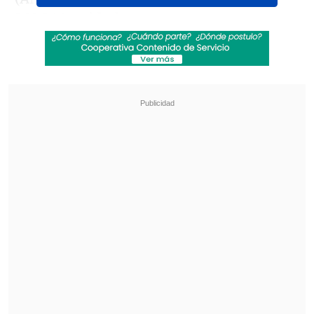
302.366 unidades nuevas
.
Revisa también
Alcaldesa de Lo Espejo: Los impuestos sirven
para generar equidad, y con la reforma eso
quedó más lejano
Gobierno avanza con vetos para eliminar
normas que introdujo la oposición a la
megarreforma
A pesar de que el segundo semestre del
año mostró
una leve recuperación
con
un crecimiento del 3,4%, alcanzando las
159.880 unidades comercializadas,
el
débil desempeño de la economía chilena