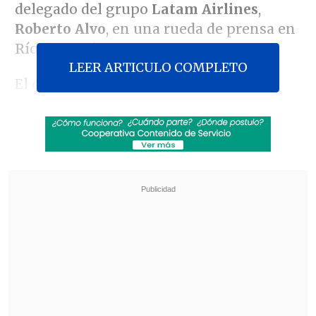
delegado del grupo
Latam Airlines
,
Roberto Alvo
, en una rueda de prensa en
Río de Janeiro.
LEER ARTICULO COMPLETO
El dirigente de la aerolínea líder en
América Latina alertó de que, de
prolongarse esa situación hasta 2027, las
compañías aéreas de Sudamérica
podrían verse obligadas a reducir vuelos
e incluso cancelar rutas.
Revisa también
Día del Niño: Comercio se prepara con más
ventas y panoramas familiares
Jorge Correa Sutil y la invariabilidad tributaria:
Estamos defendiendo la alternancia en el