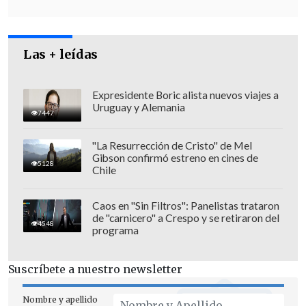
Las + leídas
Expresidente Boric alista nuevos viajes a
Uruguay y Alemania
7447
"La Resurrección de Cristo" de Mel
Gibson confirmó estreno en cines de
5128
Chile
Caos en "Sin Filtros": Panelistas trataron
de "carnicero" a Crespo y se retiraron del
Según el directivo, la persistencia de los
4548
programa
elevados costos del queroseno de
aviación podría obligar al sector a
Suscríbete a nuestro newsletter
realizar un
"reequilibrio de capacidad" a
partir de 2027,
ajustando la oferta a una
Nombre y apellido