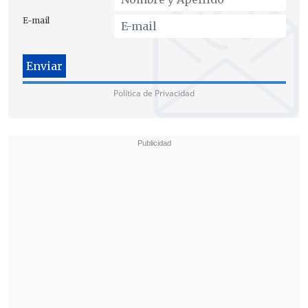
demanda que enfrenta mayores costos
E-mail
operativos.
Latam ya ha comenzado a tomar
medidas en esa dirección.
La compañía
Política de Privacidad
opera en junio cerca de un 3% menos de
vuelos
de los que había programado
inicialmente para el mes, una reducción
atribuida directamente al aumento del
precio del combustible.
No obstante, Alvo sostuvo que la
situación financiera del grupo le permite
afrontar el actual contexto con mayor
fortaleza que otros competidores
regionales.