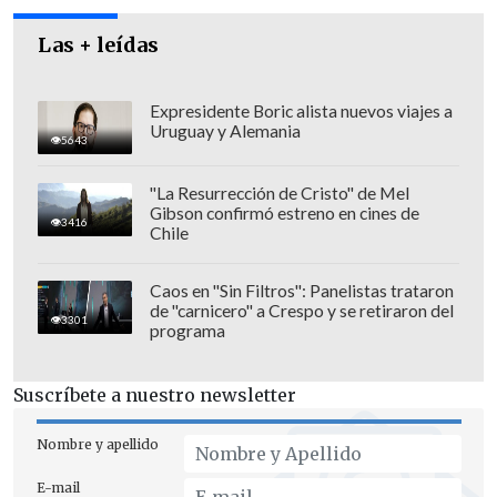
Las + leídas
Expresidente Boric alista nuevos viajes a
Uruguay y Alemania
5643
"La Resurrección de Cristo" de Mel
Gibson confirmó estreno en cines de
3416
Chile
Caos en "Sin Filtros": Panelistas trataron
de "carnicero" a Crespo y se retiraron del
3301
programa
"Kast, en cambio, propone
terminar con
el aporte de los trabajadores al seguro
Suscríbete a nuestro newsletter
social
, lo que dejaría sin financiamiento
directo los cambios que aumentan las
Nombre y apellido
pensiones", afirmó.
E-mail