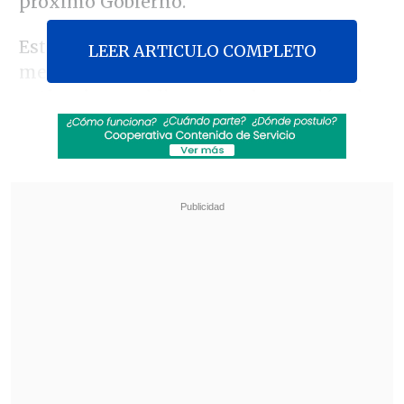
próximo Gobierno.
Esta reforma incluye, entre otras
LEER ARTICULO COMPLETO
medidas, un
aumento gradual de
cotizaciones
obligatorias, la creación de
un
Seguro Social
, un
aumento de la
Pensión Garantizada Universal
(PGU), y
beneficios específicos para mujeres y
personas mayores.
Revisa también
Alcaldesa de Lo Espejo: Los impuestos sirven
para generar equidad, y con la reforma eso
quedó más lejano
Gobierno avanza con vetos para eliminar
normas que introdujo la oposición a la