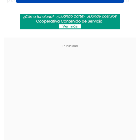
argentina
.
Revisa también
"Heated Rivalry" suma a dos nuevos
protagonistas: cuándo se estrena su segunda
temporada
Cata Vallejos analizó su derrota en Miss
Universo Chile: "Me comieron los nervios"
"Estábamos agendados en el Faena, y
nos
dijeron que cancelaban la reserva
porque la habitación está siendo
remodelada
", dijo el músico a
Página 12
de Argentina.