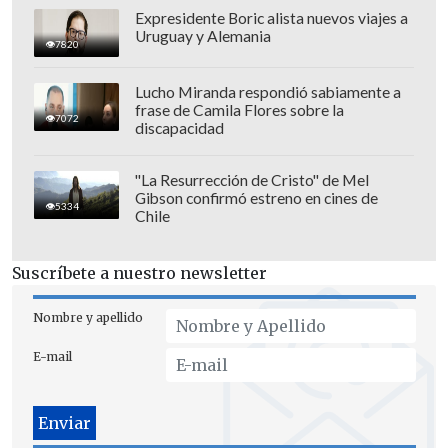
Expresidente Boric alista nuevos viajes a
Uruguay y Alemania
7820
Según
Página 12
, se contactaron con
Lucho Miranda respondió sabiamente a
frase de Camila Flores sobre la
ambos hoteles de Buenos Aires y no
7072
discapacidad
tuvieron respuesta ante las consultas por
la cancelación informada por el músico.
"La Resurrección de Cristo" de Mel
Gibson confirmó estreno en cines de
5334
Chile
Suscríbete a nuestro newsletter
Nombre y apellido
E-mail