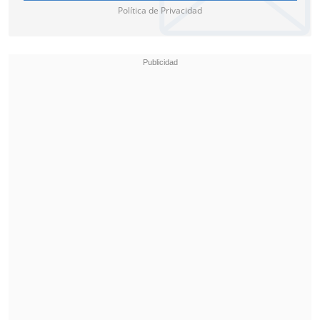
Política de Privacidad
adelantará a "Batman: Parte II", la
película de
Matt Reeves
prevista para
octubre de 2027
.