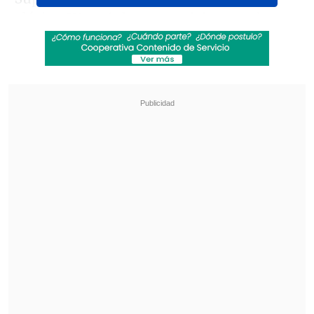
clásico
Warsuit
, lo que anticipa que la
rivalidad entre ambos seguirá siendo el
eje central de la historia.
Revisa también
José Antonio Neme protagonizó colisión en
Las Condes
Remezón en "Hay que decirlo": Gissella
Gallardo y Manu González fueron
desvinculados
En la primera película,
Luthor,
interpretado por
Nicholas Hoult
, intentó
derrotar al héroe con un clon, pero ahora,
según se sugiere, tomará la batalla en