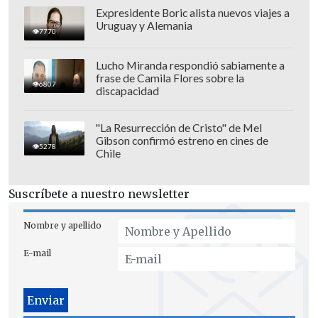
Expresidente Boric alista nuevos viajes a
Uruguay y Alemania
7770
Lucho Miranda respondió sabiamente a
frase de Camila Flores sobre la
6807
discapacidad
"La Resurrección de Cristo" de Mel
Gibson confirmó estreno en cines de
El estreno de "Man of Tomorrow" llegará
5278
Chile
a los cines el
9 de julio de 2027
, tras el
debut de "
Supergirl
" (2026), dirigida por
Suscríbete a nuestro newsletter
Craig Gillespie
y protagonizada por
Milly Alcock
, y "
Clayface
" (2026), una
Nombre y apellido
apuesta de terror corporal a cargo de
E-mail
James Watkins
y escrita por
Mike
Flanagan.
La secuela de Superman y incluso se