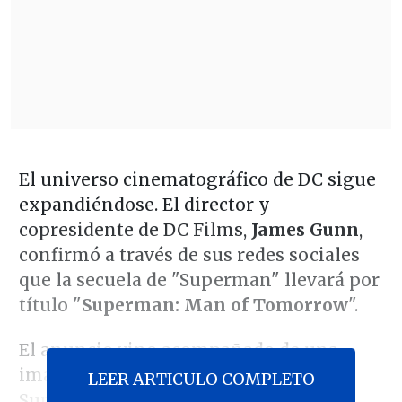
El universo cinematográfico de DC sigue
expandiéndose. El director y
copresidente de DC Films,
James Gunn
,
confirmó a través de sus redes sociales
que la secuela de "Superman" llevará por
título "
Superman:
Man of Tomorrow
".
El anuncio vino acompañado de una
imagen de los cómics que muestra a
LEER ARTICULO COMPLETO
Superman frente a
Lex Luthor
en su