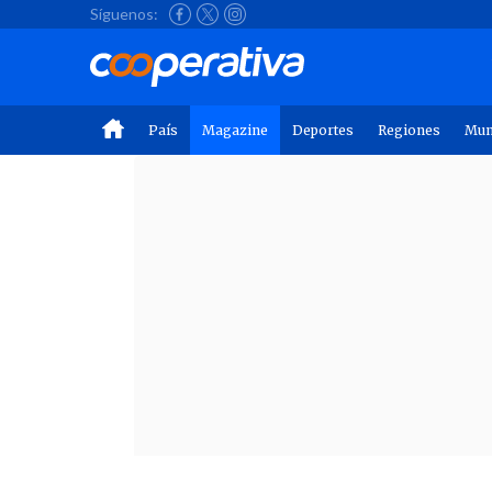
Síguenos:
País
Magazine
Deportes
Regiones
Mu