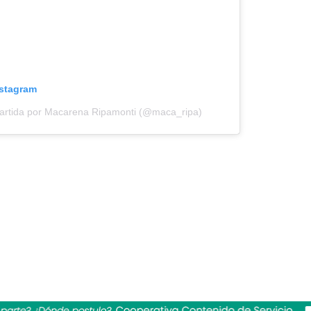
nstagram
artida por Macarena Ripamonti (@maca_ripa)