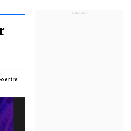
r
bo entre