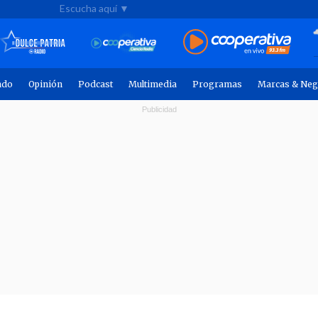
Escucha aquí ▼
ndo
Opinión
Podcast
Multimedia
Programas
Marcas & Neg