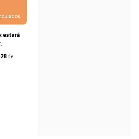
inculados
es
estará
t,
 28
de