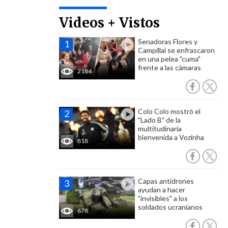
Videos + Vistos
Senadoras Flores y
Campillai se enfrascaron
en una pelea "cuma"
frente a las cámaras
2184
Colo Colo mostró el
"Lado B" de la
multitudinaria
bienvenida a Vozinha
818
Capas antidrones
ayudan a hacer
"invisibles" a los
soldados ucranianos
678