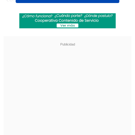
Twain y Kylie Minogue, entre otros.
Revisa también
Chappell Roan anuncia show benéfico en
apoyo a la comunidad LGBTI+
Juan Manuel Astorga arremete contra Flores
tras dichos sobre Campillai: "Ser de feria es un
orgullo"
A través de un comunicado Stewart
señaló que se siente
"orgulloso,
preparado y más capaz de complacer
y
encantar a mis amigos de Glastonbury".
Esta será la primera actuación de Rod