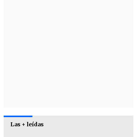
Minogue en el Arena Monticello estarán
disponibles a través de
Ticketmaster a
partir del lunes 16 de junio a las 11:00
horas.
Las + leídas