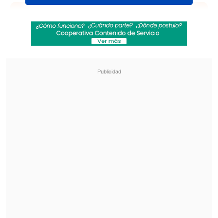
Revisa también
"Juntos por siempre": Daniela Muñoz y alcalde
de Independencia anuncian su compromiso
"Sentí sus amenazas": Doctora que analizó
rostro de Daniela Ramírez rompió el silencio
El regreso de la voz de "Can't Get You Out
of My Head" ocurrirá a 17 años de su
primera y única visita a Chile, donde
deslumbró a su público en la Pista
Atlética del Estadio Nacional.
Venta de entradas
Las entradas para el show de Kylie