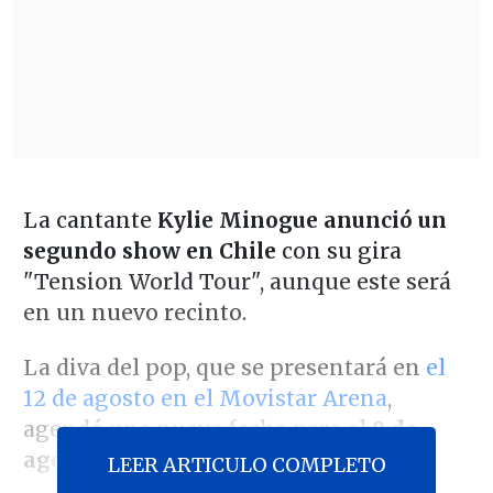
La cantante
Kylie Minogue anunció un
segundo show en Chile
con su gira
"Tension World Tour", aunque este será
en un nuevo recinto.
La diva del pop, que se presentará en
el
12 de agosto en el Movistar Arena
,
agendó una nueva fecha para el
9 de
agosto en el Gran Arena Monticello.
LEER ARTICULO COMPLETO