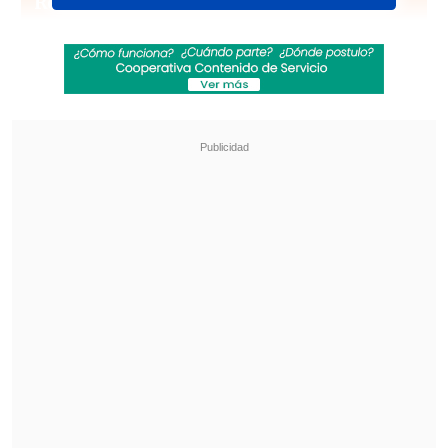
Revisa también
José Antonio Neme protagonizó colisión en
Las Condes
Remezón en "Hay que decirlo": Gissella
Gallardo y Manu González fueron
desvinculados
"Tu profesora de inglés y tu profesor de
educación física se van a casar",
escribieron en el posteo, que
cuenta con
alrededor de 19 millones de "me gusta".
Trump reacciona al
compromiso de Taylor Swift
Tras la publicación,
Donald Trump
,