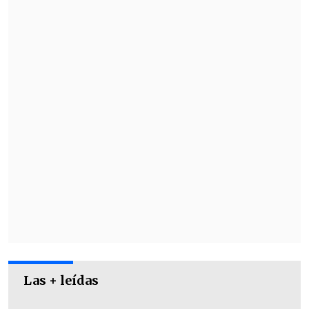
presidente de Estados Unidos y gran
detractor de la artista,
se refirió al
compromiso de esta con el deportista.
Las + leídas
"Bueno,
les deseo mucha suerte
", dijo el
mandatario a la prensa durante la