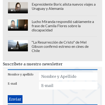
Expresidente Boric alista nuevos viajes a
séptima reunión de su gabinete,
Uruguay y Alemania
7677
consignó
Variety
.
Lucho Miranda respondió sabiamente a
Bajo esta línea, el magnate agregó: "Es
frase de Camila Flores sobre la
6156
un gran jugador, y creo que es un gran
discapacidad
tipo,
y creo que ella es una persona
"La Resurrección de Cristo" de Mel
estupenda
, así que les deseo mucha
Gibson confirmó estreno en cines de
5220
suerte", sorprendiendo con al elogiar a la
Chile
voz de "Lover".
Suscríbete a nuestro newsletter
Cabe recordar que, luego de que Swift
apoyara públicamente a los candidatos
Nombre y apellido
demócratas en período de elecciones,
E-mail
Trump ha arremetido públicamente en
su contra
en más de una oportunidad.
Sin ir más lejos, el jefe de estado publicó