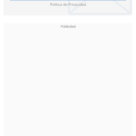
Política de Privacidad
en Truth Social hace unos meses:
"¿Alguien se ha dado cuenta de que,
desde que dije 'ODIO A TAYLOR SWIFT',
ya no está 'de moda'?
".