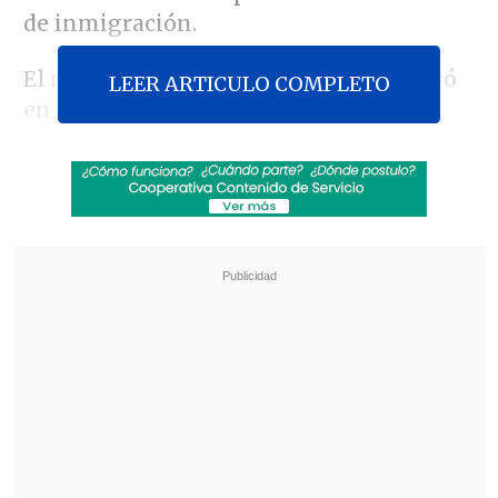
de inmigración.
El mandatario centroamericano publicó
LEER ARTICULO COMPLETO
en un mensaje de su perfil en la red
social X un video en el que se ve su avión
aterrizando en la base aérea Andrews de
Maryland, en las afueras de la capital
estadounidense, y siendo recibido por la
autoridad local y la embajadora
salvadoreña en EE.UU.,
Milena Mayorga.
Revisa también
Paz aseguró que "una nueva Bolivia está
naciendo" al conmemorar 201 años de
independencia