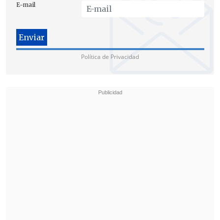
E-mail
neoyorquino.
Política de Privacidad
Tras sellar un contrato que implica una
prestación de
seis millones de dólares
por parte de Washington y del que se