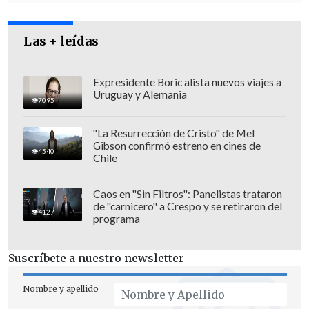
Las + leídas
Se desconoce por el momento la agenda
Expresidente Boric alista nuevos viajes a
Uruguay y Alemania
del mandatario hasta el lunes, día en que
7095
está previsto que se reúna con Trump.
"La Resurrección de Cristo" de Mel
Gibson confirmó estreno en cines de
Desde su regreso a la presidencia el
4540
Chile
pasado enero,
Trump ya se ha reunido
con otros jefes de Estado de América
Caos en "Sin Filtros": Panelistas trataron
de "carnicero" a Crespo y se retiraron del
Latina
, aunque Bukele será el primero al
4127
programa
que recibirá, no en su residencia privada
de Mar-a-Lago (Florida), sino en
la Casa
Suscríbete a nuestro newsletter
Blanca
, lo que subraya la buena relación
entre ambos y el lugar que ocupa el
Nombre y apellido
expublicista en la agenda del magnate