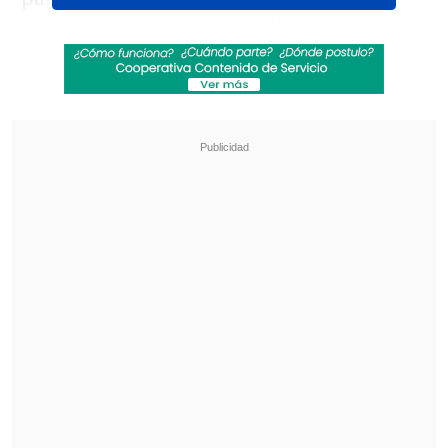
confirmado"
y que se realiza en el marco
de
la "muy buena comunicación" que
existe entre ambos países.
Revisa también
Hiroshima recuerda los 81 años de la bomba
atómica
El estilo Petro: cuatro años de discursos sin
guión
La viceministra aclaró que la Cancillería
aún trabaja en los detalles del viaje y en
la agenda que Arce sostendrá en Rusia.
A mediados de mayo, Arce y su