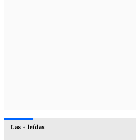
homólogo ruso,
Vladimir Putin
, hablaron
por teléfono sobre una
"agenda de
cooperación bilateral en torno al
comercio, economía y energía"
, según
informó el mandatario boliviano en sus
redes sociales.
Las + leídas