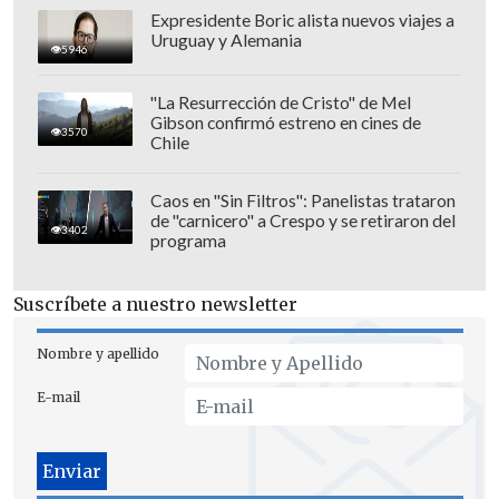
Expresidente Boric alista nuevos viajes a
Uruguay y Alemania
5946
Ese acercamiento fue parte de la
"La Resurrección de Cristo" de Mel
felicitación que Arce expresó a Putin por
Gibson confirmó estreno en cines de
3570
los 79 años de la victoria en la
Gran
Chile
Guerra Patria
, nominación que Rusia
otorgó a la
Segunda Guerra
Caos en "Sin Filtros": Panelistas trataron
de "carnicero" a Crespo y se retiraron del
Mundial.
Asimismo, el Kremlin indicó
3402
programa
que en ese diálogo
"se debatió el futuro
de desarrollo de las relaciones
Suscríbete a nuestro newsletter
bilaterales con hincapié en la
realización de proyectos conjuntos".
Nombre y apellido
E-mail
El viaje de Arce a Rusia está antecedido
por la visita que la ministra Exteriores de
Bolivia,
Celinda Sosa
, hizo a finales de