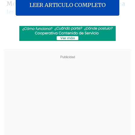
Morales, quien
hoy será operado de una
LEER ARTICULO COMPLETO
lesión en la rodilla
, usó su cuenta en
Twitter donde expresó: "
Para algunos
políticos chilenos: no estamos en
tiempos de invadir y saquear
. Son
tiempos de integración y liberación de
nuestros pueblos".
Revisa también
Abelardo de la Espriella asumió la presidencia
de Colombia para el periodo 2026-2030
Tribunal frenó obras del salón de baile de
Trump en la Casa Blanca por falta de aval del
Congreso