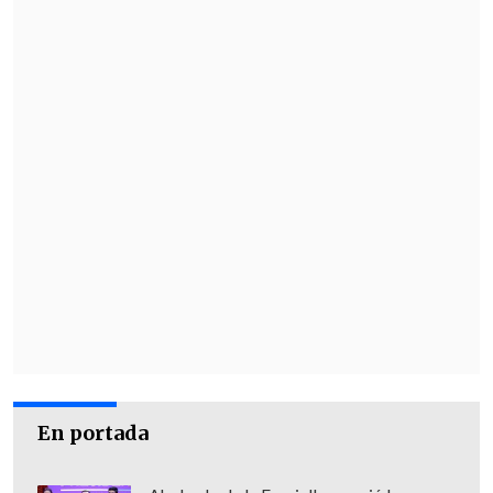
José Alberto Gonzáles
, presidente del
senado boliviano, sostuvo en
Cooperativa
que "la fuente de
En portada
información para nosotros es el
Ministerio de Defensa, que ha