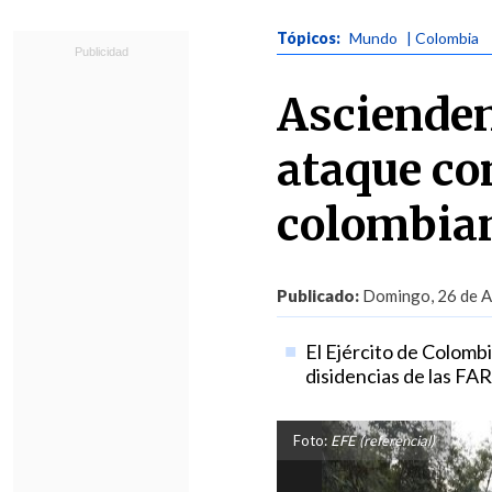
Tópicos:
Mundo
| Colombia
Ascienden
ataque co
colombia
Publicado:
Domingo, 26 de Ab
El Ejército de Colombi
disidencias de las FARC
Foto:
EFE (referencial)