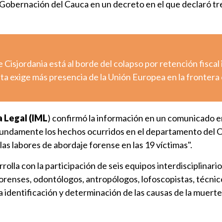
a Gobernación del Cauca en un decreto en el que declaró tr
e Cisjordania está al borde del colapso por retención fiscal 
uta exige más presencia de la Unión Europea en la frontera
a Legal (IML
) confirmó la información en un comunicado e
fundamente los hechos ocurridos en el departamento del 
 las labores de abordaje forense en las 19 víctimas".
rolla con la participación de seis equipos interdisciplinari
orenses, odontólogos, antropólogos, lofoscopistas, técnic
a identificación y determinación de las causas de la muerte