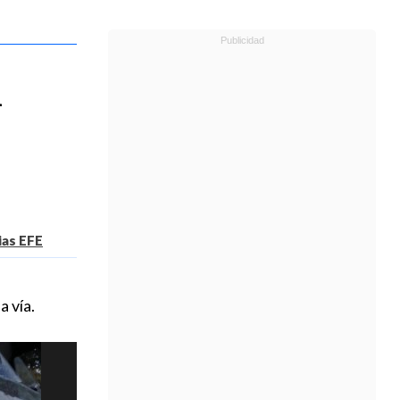
l
ias EFE
a vía.