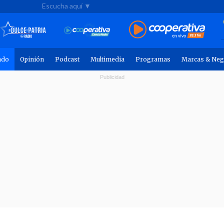
Escucha aquí ▼
ndo
Opinión
Podcast
Multimedia
Programas
Marcas & Neg