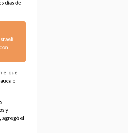
es días de
israelí
 con
n el que
Cauca e
os
os y
, agregó el