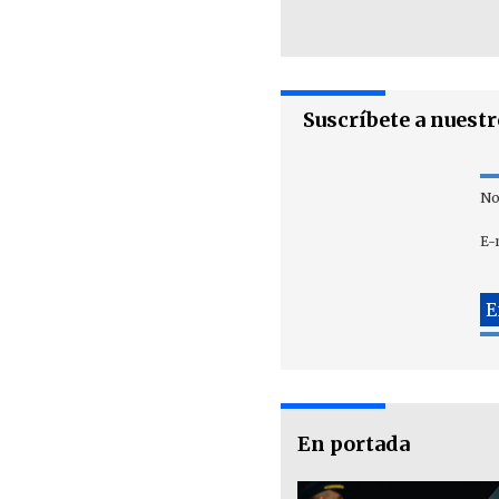
Suscríbete a nuest
No
E-
En portada