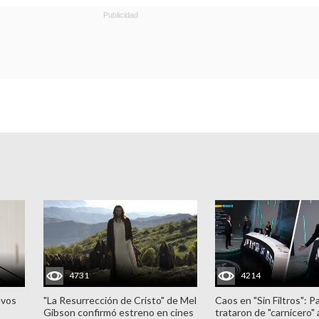
4731
4214
evos
"La Resurrección de Cristo" de Mel
Caos en "Sin Filtros": P
Gibson confirmó estreno en cines
trataron de "carnicero"