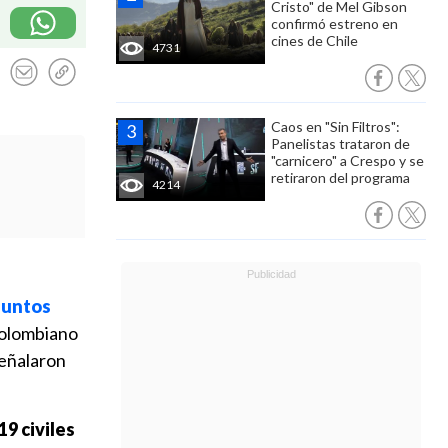
Cristo" de Mel Gibson
confirmó estreno en
cines de Chile
4731
Caos en "Sin Filtros":
Panelistas trataron de
"carnicero" a Crespo y se
retiraron del programa
4214
suntos
colombiano
señalaron
9 civiles