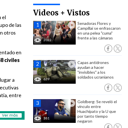
Videos + Vistos
n el
Senadoras Flores y
upo de las
Campillai se enfrascaron
én otros
en una pelea "cuma"
frente a las cámaras
2022
tentado en
8 civiles
Capas antidrones
ayudan a hacer
"invisibles" a los
soldados ucranianos
lugar a
639
secutivas
tía, entre
Goldberg: Se reveló el
vínculo entre
Huachipato y la U que
por tanto tiempo
381
negaron