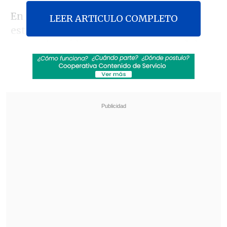
En un fallo dividido, el tribunal
LEER ARTICULO COMPLETO
estableció que este "la génesis del
mentado crédito es
una respuesta del
Estado ante la imposibilidad de acceder
a estudios superiores de personas que
no cuenten con recursos económicos
".
Revisa también
Colombiano fue asesinado a balazos en un cité
de La Cisterna
Kast arribó a Colombia para asistir a la
asunción de Abelardo de la Espriella
"Su contenido material —agrega la