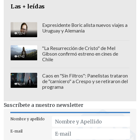
Las + leídas
para cursar estudios superiores tienen
una naturaleza especial y no pueden
equipararse, automáticamente, a otras
Expresidente Boric alista nuevos viajes a
Uruguay y Alemania
acreencias susceptibles de ejecución
7224
mediante la normativa tributaria
.
"La Resurrección de Cristo" de Mel
Gibson confirmó estreno en cines de
4742
Chile
Caos en "Sin Filtros": Panelistas trataron
de "carnicero" a Crespo y se retiraron del
4219
programa
Suscríbete a nuestro newsletter
Nombre y apellido
E-mail