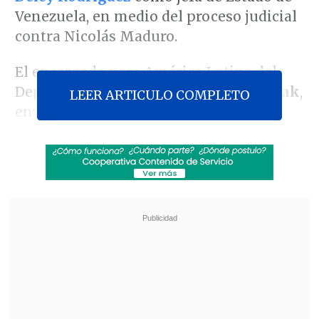
Venezuela, en medio del proceso judicial
contra Nicolás Maduro.
El encargado para América Latina del
Departamento de Estado,
Michael Kozak
,
LEER ARTICULO COMPLETO
envió una carta al fiscal Jay Clayton
solicitando informar a la corte que
"Estados Unidos reconoce a Delcy
Rodríguez como la única jefa de Estado
,
capaz de actuar en nombre de Venezuela".
Revisa también
México y Perú reanudan sus relaciones
diplomáticas tras casi un año de ruptura
Arabia Saudí, Turquía y Pakistán firmaron