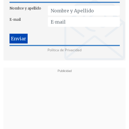
Nombre y apellido
En su defensa, Maduro ha sostenido que
E-mail
actuaba como presidente de Venezuela y
ha solicitado que su defensa sea
financiada con recursos del Estado
venezolano
.
Política de Privacidad
Sin embargo, en la carta enviada al
tribunal, Kozak reiteró que
Washington
no reconoce a Maduro como jefe de
Estado desde el 23 de enero de 2019
y
que "esa falta de reconocimiento
continúa hasta el presente".
"
Maduro es un narcoterrorista
acusado
que espera juicio en un tribunal federal