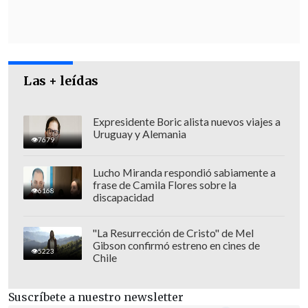
judicial que enfrenta Maduro
en Nueva
York. El
exmandatario fue capturado
por fuerzas estadounidenses el 3 de
enero en Caracas
y permanece detenido
mientras enfrenta cargos por presunto
Las + leídas
narcotráfico.
Expresidente Boric alista nuevos viajes a
Uruguay y Alemania
7679
Lucho Miranda respondió sabiamente a
frase de Camila Flores sobre la
6168
discapacidad
"La Resurrección de Cristo" de Mel
Gibson confirmó estreno en cines de
5223
Chile
Suscríbete a nuestro newsletter