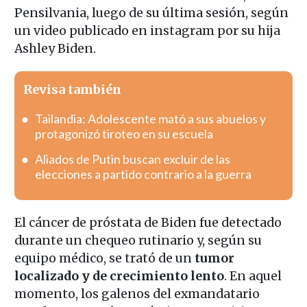
Pensilvania, luego de su última sesión, según
un video publicado en instagram por su hija
Ashley Biden.
Revisa también
Tailandia: Adolescente mató a sus abuelos y
protagonizó tiroteo en su escuela
Aliados de Putin buscan excluir de las
elecciones a partido contrario a la guerra
El cáncer de próstata de Biden fue detectado
durante un chequeo rutinario y, según su
equipo médico, se trató de un
tumor
localizado y de crecimiento lento
. En aquel
momento, los galenos del exmandatario