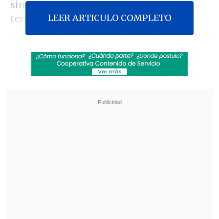
sin alusión directa al ingreso una vez
LEER ARTICULO COMPLETO
termine la guerra.
"La fórmula sólo se refiere a la
invitación, y no a la adhesión de
Ucrania"
, dijo el mandatario sobre el
contenido de la declaración que los
aliados estarían negociando.
Revisa también
México y Perú reanudan sus relaciones
diplomáticas tras casi un año de ruptura
Arabia Saudí, Turquía y Pakistán firmaron
pacto de defensa mutua