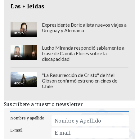
Las + leídas
Expresidente Boric alista nuevos viajes a
Uruguay y Alemania
7692
Lucho Miranda respondió sabiamente a
frase de Camila Flores sobre la
6323
discapacidad
"Parece que no hay disponibilidad ni
para invitar a Ucrania a la OTAN ni
"La Resurrección de Cristo" de Mel
Gibson confirmó estreno en cines de
para hacerla miembro de la Alianza"
,
5240
Chile
remachó.
Suscríbete a nuestro newsletter
Los jefes de Estado y de Gobierno de la
OTAN acordarán en su cumbre medidas
Nombre y apellido
para acercar a Ucrania a la Alianza, pero
E-mail
no propondrán su ingreso en la misma.