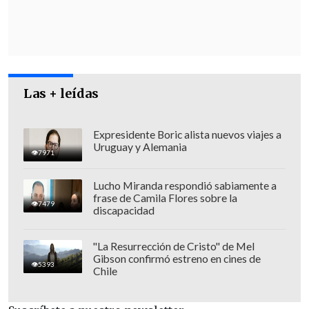
El antiguo miembro del
centroderechista Los Republicanos
(LR)
es el cuarto primer ministro que
Macron designa en menos de un año
.
Gabriel Attal (2024), Michel Barnier
Las + leídas
(2024) y François Bayrou (2024-2025) le
antecedieron, todos ellos con estancias
que no llegaron a un año.
Expresidente Boric alista nuevos viajes a
Uruguay y Alemania
7971
Lucho Miranda respondió sabiamente a
frase de Camila Flores sobre la
7479
discapacidad
"La Resurrección de Cristo" de Mel
Gibson confirmó estreno en cines de
5393
Chile