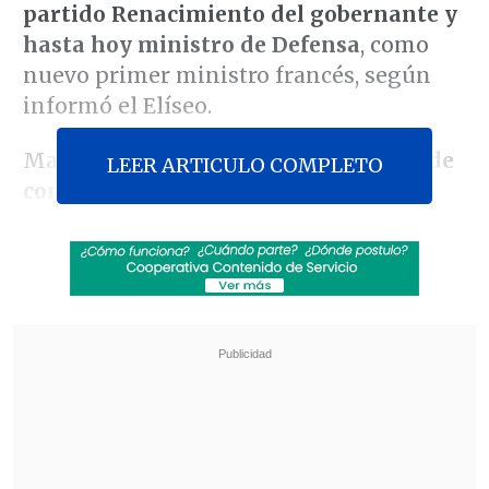
partido Renacimiento del gobernante y
hasta hoy ministro de Defensa
, como
nuevo primer ministro francés, según
informó el Elíseo.
Macron le ha encomendado "
la tarea de
LEER ARTICULO COMPLETO
consultar a las fuerzas políticas
representadas en el Parlamento con
vistas a la aprobación de un
presupuesto nacional
y la construcción
de los acuerdos esenciales para las
decisiones que se tomen en los próximos
meses", precisó la Presidencia francesa
en un comunicado.
Revisa también