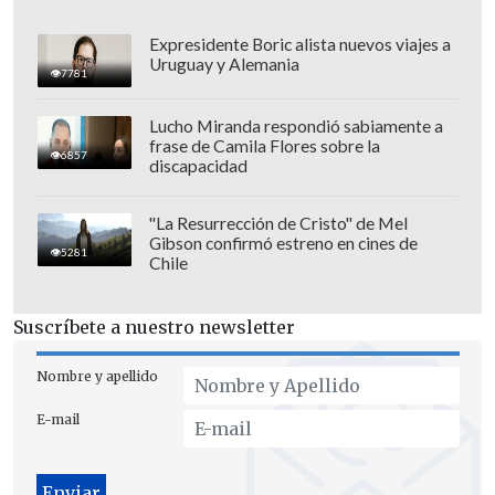
Expresidente Boric alista nuevos viajes a
Uruguay y Alemania
7781
Lucho Miranda respondió sabiamente a
frase de Camila Flores sobre la
6857
discapacidad
"La Resurrección de Cristo" de Mel
Gibson confirmó estreno en cines de
5281
Chile
"En el día de hoy la Interpol ha
solicitado oficialmente información al
Suscríbete a nuestro newsletter
Gobierno colombiano y a nuestra Policía
Nacional sobre los presuntos
Nombre y apellido
responsables de este hecho. Inicialmente
E-mail
la información señala que son
ciudadanos colombianos, miembros
retirados del Ejército Nacional", dijo en