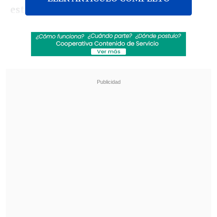
están bajo la custodia de la Policía,
mientras que
otros tres ciudadanos
colombianos fueron abatidos en
tiroteos
con las fuerzas de seguridad,
según el primer balance oficial en el que
se revela la nacionalidad de los
supuestos "mercenarios".
Revisa también
"Lilac Typhoon": PDI indaga "posibles ataques
informáticos" de un grupo de ciberespionaje
asiático
Heridos y durmiendo entre los árboles: La
cotidiana incertidumbre de los migrantes
llegados a Ceuta