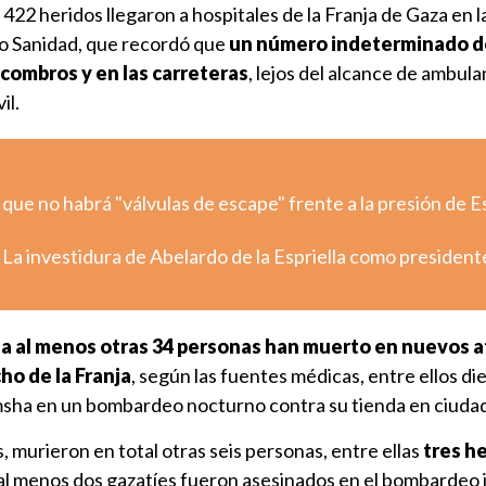
 422 heridos llegaron a hospitales de la Franja de Gaza en l
do Sanidad, que recordó que
un número indeterminado d
combros y en las carreteras
, lejos del alcance de ambula
il.
 que no habrá "válvulas de escape" frente a la presión de 
 La investidura de Abelardo de la Espriella como president
 al menos otras 34 personas han muerto en nuevos 
cho de la Franja
, según las fuentes médicas, entre ellos di
msha en un bombardeo nocturno contra su tienda en ciuda
, murieron en total otras seis personas, entre ellas
tres h
al menos dos gazatíes fueron asesinados en el bombardeo i