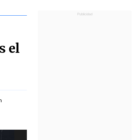
s el
n