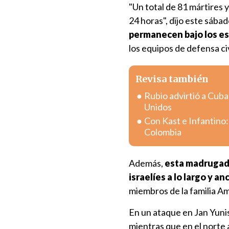
"Un total de 81 mártires y
24 horas", dijo este sába
permanecen bajo los es
los equipos de defensa civ
Revisa también
Rubio advirtió a Cuba
Unidos
Con Kast e Infantino:
Colombia
Además,
esta madrugada
israelíes a lo largo y an
miembros de la familia A
En un ataque en Jan Yunis
mientras que en el norte 