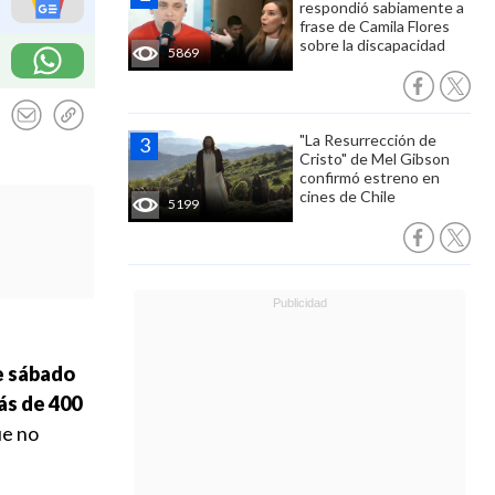
respondió sabiamente a
frase de Camila Flores
sobre la discapacidad
5869
"La Resurrección de
Cristo" de Mel Gibson
confirmó estreno en
cines de Chile
5199
e sábado
ás de 400
ue no