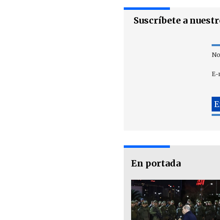
Suscríbete a nuest
No
E-
En portada