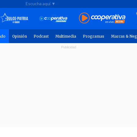
Escucha aquí ▼
ndo
Opinión
Podcast
Multimedia
Programas
Marcas & Neg