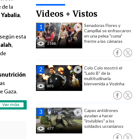
 de la
Videos + Vistos
 Yabalia
,
Senadoras Flores y
Campillai se enfrascaron
 según esta
en una pelea "cuma"
frente a las cámaras
2168
Balah
,
 de
Colo Colo mostró el
"Lado B" de la
snutrición
multitudinaria
ías
bienvenida a Vozinha
801
de Gaza.
Capas antidrones
ayudan a hacer
"invisibles" a los
soldados ucranianos
677