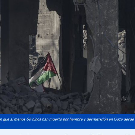
an que al menos 66 niños han muerto por hambre y desnutrición en Gaza desde 