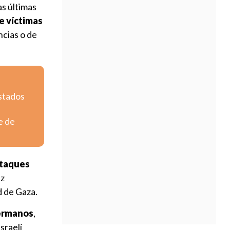
as últimas
e víctimas
ncias o de
Estados
e de
ataques
ez
d de Gaza.
ermanos
,
sraelí