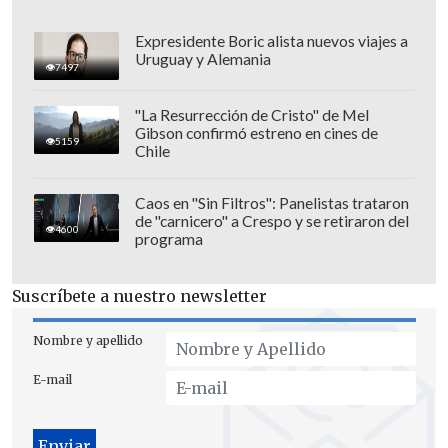
habría aceptado una propuesta de alto el
Expresidente Boric alista nuevos viajes a
fuego de 60 días en la Franja de Gaza, y
Uruguay y Alemania
7497
expresara su esperanza de que Hamás
también acceda al acuerdo.
"La Resurrección de Cristo" de Mel
Gibson confirmó estreno en cines de
5159
Chile
Caos en "Sin Filtros": Panelistas trataron
de "carnicero" a Crespo y se retiraron del
4600
programa
Suscríbete a nuestro newsletter
Nombre y apellido
E-mail