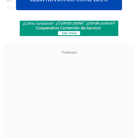
"no es una opción".
"Creemos que salir, retirarse de Gaza y
luego simplemente permitir que Hamás
se reagrupe, se reconstruya y nos
ataque de nuevo, como dicen que desean
hacer, simplemente no es una opción",
subrayó durante una rueda de prensa.
Revisa también
Abelardo de la Espriella asumió la presidencia
de Colombia para el periodo 2026-2030
Tribunal frenó obras del salón de baile de
Trump en la Casa Blanca por falta de aval del
Congreso