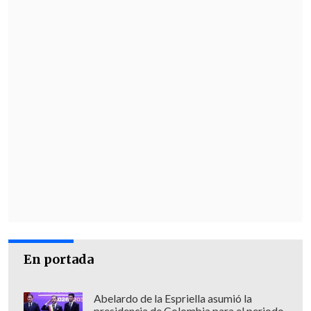
de su ofensiva.
Hamás indicó este miércoles que aboga
por un acuerdo de tregua que incluya el
final de la ofensiva israelí contra el
enclave, la retirada de sus tropas y la
provisión de ayuda a los gazatíes.
Desde el inicio de la guerra,
al menos
57.000 gazatíes han muerto y más de
132.000 han resultado heridos por
ataques israelíes
, según el Ministerio de
Sanidad del Gobierno de Hamás en Gaza.
En portada
Abelardo de la Espriella asumió la