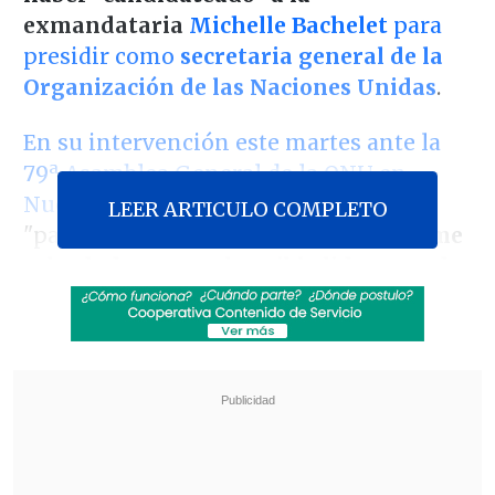
exmandataria
Michelle Bachelet
para
presidir como
secretaria general de la
Organización de las Naciones Unidas
.
En su intervención este martes ante la
a
79
Asamblea General de la ONU en
Nueva York
, el Mandatario indicó que
LEER ARTICULO COMPLETO
"para estos desafíos y tantos más,
no me
cabe duda que es el posible liderazgo de
una mujer
, como señala el Acuerdo de la
Convención del Futuro, que suscribimos
hoy en la mañana,
que provenga de
nuestra América grande
, según el
criterio de rotación territorial de la ONU,
el que podrá encabezar este proceso
siguiendo la senda reformista de