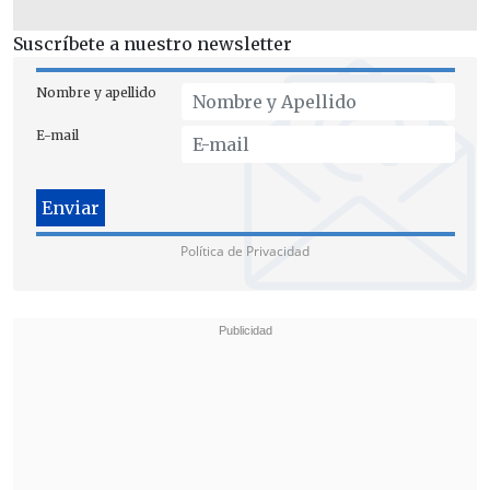
Suscríbete a nuestro newsletter
Nombre y apellido
E-mail
Política de Privacidad
En esta línea, resaltó que "
sería por
primera vez en la historia, de los
entonces 80 años de la ONU, que lo
podría dirigir una mujer
. Y por criterio
territorial le toca a América Latina".
"Hoy día está António Guterres, que ha