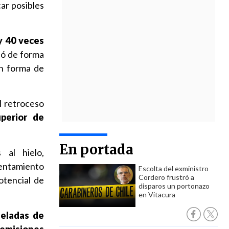
car posibles
y 40 veces
ló de forma
en forma de
l retroceso
perior de
En portada
 al hielo,
lentamiento
Escolta del exministro
Cordero frustró a
otencial de
disparos un portonazo
en Vitacura
neladas de