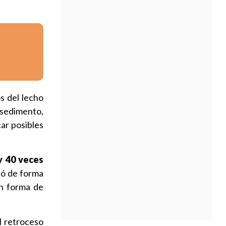
s del lecho
 sedimento,
car posibles
y 40 veces
ló de forma
en forma de
l retroceso