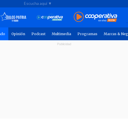
Escucha aquí ▼
ndo
Opinión
Podcast
Multimedia
Programas
Marcas & Neg