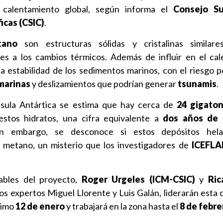
l calentamiento global, según informa el
Consejo Su
icas (CSIC)
.
tano
son estructuras sólidas y cristalinas similares
s a los cambios térmicos. Además de influir en el ca
la estabilidad de los sedimentos marinos, con el riesgo p
marinas
y deslizamientos que podrían generar
tsunamis
.
nsula Antártica se estima que hay cerca de
24 gigato
stos hidratos, una cifra equivalente a
dos años de 
in embargo, se desconoce si estos depósitos hel
 metano, un misterio que los investigadores de
ICEFL
sables del proyecto,
Roger Urgeles (ICM-CSIC)
y
Ric
 los expertos Miguel Llorente y Luis Galán, liderarán esta
ximo
12 de enero
y trabajará en la zona hasta el
8 de febre