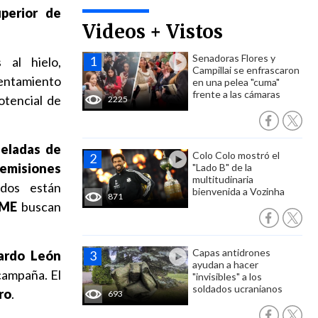
perior de
Videos + Vistos
Senadoras Flores y
 al hielo,
Campillai se enfrascaron
lentamiento
en una pelea "cuma"
frente a las cámaras
otencial de
2225
neladas de
Colo Colo mostró el
emisiones
"Lado B" de la
multitudinaria
ados están
bienvenida a Vozinha
871
AME
buscan
Capas antidrones
ardo León
ayudan a hacer
 campaña. El
"invisibles" a los
soldados ucranianos
ro
.
693