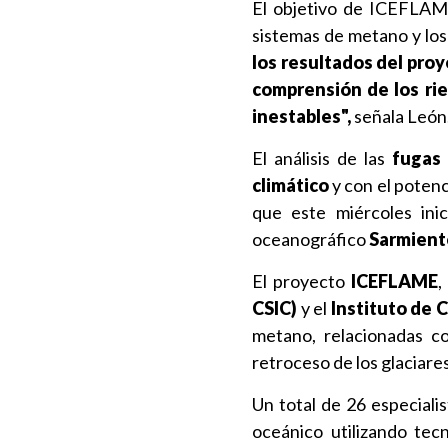
El objetivo de ICEFLAME
sistemas de metano y los
los resultados del proy
comprensión de los ri
inestables",
señala León
El análisis de las
fugas
climático
y con el potenci
que este miércoles inic
oceanográfico
Sarmient
El proyecto
ICEFLAME
,
CSIC)
y el
Instituto de 
metano, relacionadas co
retroceso de los glaciares
Un total de 26 especiali
oceánico utilizando te