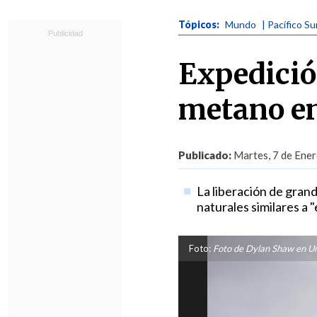
Tópicos:
Mundo
| Pacífico Su
Expedició
metano en
Publicado:
Martes, 7 de Ener
La liberación de gra
naturales similares a
Foto:
Foto de Dylan Shaw en U