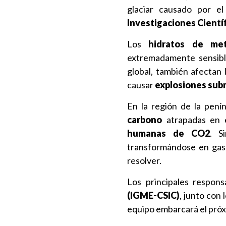
glaciar causado por e
Investigaciones Científ
Los
hidratos de me
extremadamente sensible
global, también afectan 
causar
explosiones sub
En la región de la pení
carbono
atrapadas en e
humanas de CO2
. S
transformándose en gas
resolver.
Los principales respon
(IGME-CSIC)
, junto con
equipo embarcará el pró