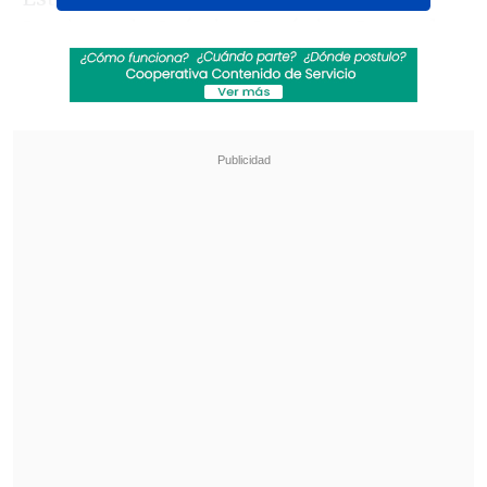
Instituto de Química Orgánica General
(IQOG-CSIC) publicado en
'Communications Earth & Environment'.
Revisa también
El sistema sanitario de Cisjordania está al
borde del colapso por retención fiscal israelí
Crisis migratoria: Ceuta exige más presencia
de la Unión Europea en la frontera con
Marruecos
Estos compuestos, los ácidos
perfluoroalquilados en su nombre
técnico,
están llegando al continente
helado a través de aerosoles marinos y