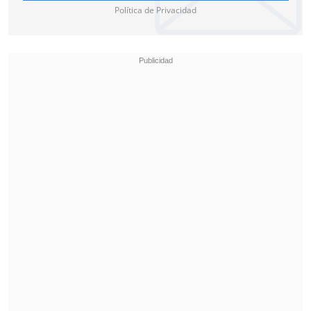
Política de Privacidad
vuelven a confirmar el riesgo ambiental
a largo plazo que representan estos
compuestos.