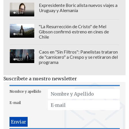
Expresidente Boric alista nuevos viajes a
Uruguay y Alemania
7234
"La Resurrección de Cristo" de Mel
Gibson confirmó estreno en cines de
4768
Chile
Caos en "Sin Filtros": Panelistas trataron
de "carnicero" a Crespo y se retiraron del
4223
programa
Que los niveles detectados sean
comparables con los encontrados en el
Suscríbete a nuestro newsletter
Atlántico Norte subraya, según apuntan,
los cambios en la distribución de estos
Nombre y apellido
contaminantes persistentes en el
E-mail
Planeta.
Asimismo, los investigadores llaman la
atención sobre que estos resultados