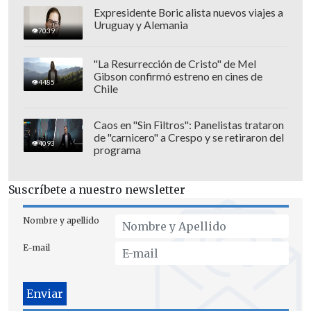
Expresidente Boric alista nuevos viajes a
Uruguay y Alemania
7039
"La Resurrección de Cristo" de Mel
Gibson confirmó estreno en cines de
4485
Chile
Caos en "Sin Filtros": Panelistas trataron
de "carnicero" a Crespo y se retiraron del
Este viernes, la Basílica de San Pedro
4093
programa
cerrará sus puertas al público a las 19:00
(13:00 en Chile)
para realizar la
Suscríbete a nuestro newsletter
ceremonia de cierre del féretro, previa al
funeral
programado para el sábado
.
Nombre y apellido
E-mail