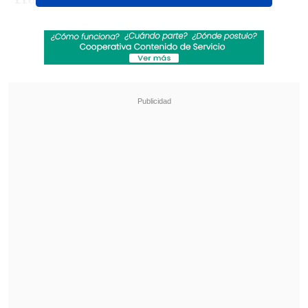
Basílica de San Pedro para que los fieles
lo despidan y presenten sus
condolencias
, siguiendo la tradición de
la Santa Sede tras la muerte de un
pontífice.
Revisa también
Paz aseguró que "una nueva Bolivia está
naciendo" al conmemorar 201 años de
independencia
Chavismo y grupo opositor iniciaron mesa de
diálogo impulsada por EE.UU.
Sin embargo, diversas personas han
aprovechado la oportunidad para