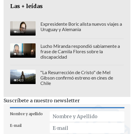
Las + leídas
Expresidente Boric alista nuevos viajes a
Uruguay y Alemania
8011
Lucho Miranda respondió sabiamente a
frase de Camila Flores sobre la
7604
discapacidad
Respecto a la
tasa de interés,
prevén que
el Banco Central le recorte otros 25
"La Resurrección de Cristo" de Mel
Gibson confirmó estreno en cines de
puntos base y la deje en 5,5%
en la
5423
Chile
próxima Reunión de Política Monetaria
fijada para fines de este mes. En la
Suscríbete a nuestro newsletter
anterior, la redujo en la misma medida y
la situó en el 5,75% actual
.
Nombre y apellido
E-mail
TRAMITACIÓN DE AYUDAS