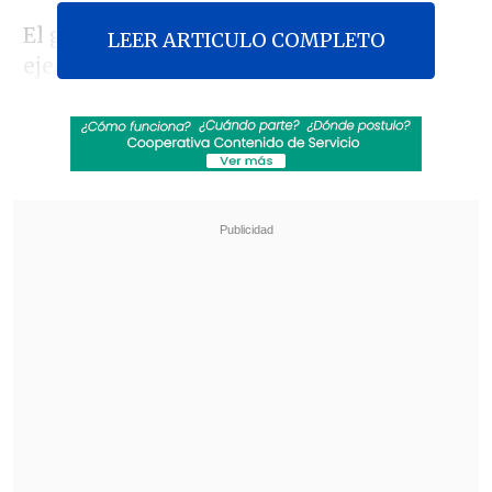
El grupo de académicos, consultores y
LEER ARTICULO COMPLETO
ejecutivos o asesores de instituciones
financieras proyectó que
el costo de la
vida habrá acumulado un aumento de
4,2%
a doce meses a diciembre
, mayor al
3,9% que estimaba en el sondeo anterior.
Revisa también
Escolta del exministro Cordero frustró a
disparos un portonazo en Vitacura
Incendio en domicilio provocó la muerte de
dos adultos mayores en Recoleta
Para
julio
, que estará
marcado por el alza