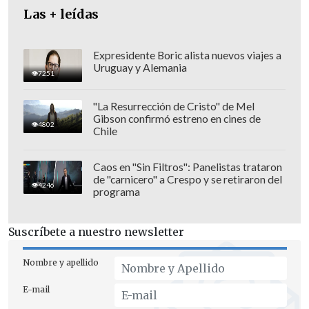
Las + leídas
Expresidente Boric alista nuevos viajes a
Uruguay y Alemania
7251
"La Resurrección de Cristo" de Mel
Gibson confirmó estreno en cines de
4802
Chile
Caos en "Sin Filtros": Panelistas trataron
de "carnicero" a Crespo y se retiraron del
4246
programa
Suscríbete a nuestro newsletter
"Hay que ser muy cuidadosos, pensando
en que la instalación de una política
Nombre y apellido
pública tarda en instalarse"
, afirmó
E-mail
Cortez en relación a los