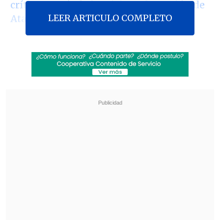
críticas
a raíz de
la crisis en la Región de
LEER ARTICULO COMPLETO
Atacama.
En conversación con
Lo Que Queda del
Día
de
Cooperativa
, el funcionario
comentó
los resultados "esperanzadores"
del
Simce 2023
, que su organismo
publicó con una antelación jamás vista y
que trajo buenas noticias al sistema
escolar, al exhibir los primeros "brotes
verdes" -dijo- de recuperación
académica tras el prolongado cierre de
escuelas debido a la pandemia de Covid-
19, alcanzando puntajes similares a los de
años anteriores a esta grave y larga
crisis sanitaria.