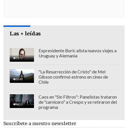
excluirlos de la Fidae
, porque "ese es el
origen de todo esto".
Las + leídas
Expresidente Boric alista nuevos viajes a
Uruguay y Alemania
7373
"La Resurrección de Cristo" de Mel
Gibson confirmó estreno en cines de
5049
Chile
Caos en "Sin Filtros": Panelistas trataron
de "carnicero" a Crespo y se retiraron del
4433
programa
En opinión del militante socialista, este
Suscríbete a nuestro newsletter
escenario hubiera sido diferente si Israel