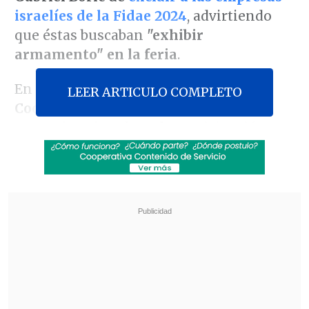
israelíes de la Fidae 2024
, advirtiendo
que éstas buscaban
"exhibir
armamento" en la feria
.
En entrevista con
El Diario de
LEER ARTICULO COMPLETO
Cooperativa
, el parlamentario señaló
que su inquietud por la participación
israelita en el evento viene hace varios
días, luego de recibir "un aviso impreso
sobre que
Israel iba a estar presente en
la Fidae presentando su producción en
materia de armamento
".
Revisa también
Presidente Kast condicionó presencia de las