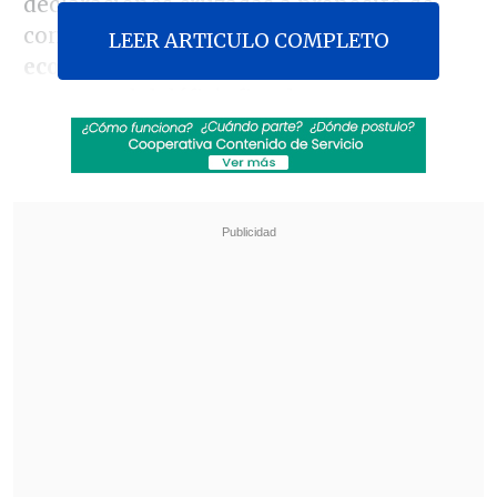
declaraciones cruzadas a propósito de
conceptos como la
"emergencia
LEER ARTICULO COMPLETO
económica"
-que plantea Quiroz-
respecto del déficit fiscal; versus, a una
e
conomía normalizada que se va a
entregar a la nueva Administración
,
según el actual secretario de Estado, tras
conocerse los datos del Imacec de
diciembre.
Revisa también
José Antonio Neme protagonizó colisión en
Las Condes
Conductor de aplicación fue baleado en
encerrona en Santiago Centro