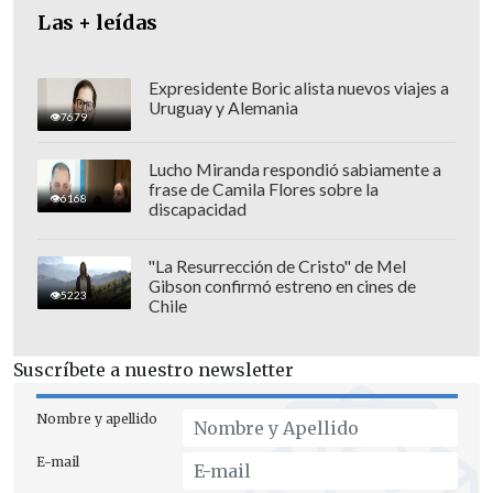
Las + leídas
administrativa del Ministerio de
Hacienda entre 2018 y 2022;
Rudy
Canales
, quien fue parte de la consultora
Expresidente Boric alista nuevos viajes a
Uruguay y Alemania
de Quiroz y posible jefe de gabinete, y
7679
José Pablo Gómez,
quien se espera
Lucho Miranda respondió sabiamente a
asuma la Dirección Presupuestos.
frase de Camila Flores sobre la
6168
discapacidad
"La Resurrección de Cristo" de Mel
Gibson confirmó estreno en cines de
5223
Chile
Suscríbete a nuestro newsletter
Nombre y apellido
E-mail