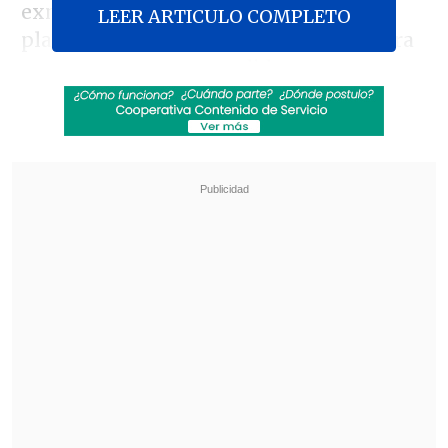
exmandataria en un foro, Etcheverry
LEER ARTICULO COMPLETO
planteó que "en caso de que se decidiera
en avanzar en una candidatura,
como
gobierno estamos seguros que sería una
tremenda y muy buena noticia para el
multilateralismo
, para la fuerza y la
importancia que tienen que tener estos
organismos internacionales y que es
algo que ha sido una postura histórica
del Gobierno de Chile en estas materias".
Revisa también
Colombiano fue asesinado a balazos en un cité
de La Cisterna
Kast arribó a Colombia para asistir a la