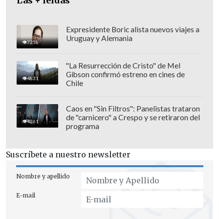
Las + leídas
ONU se van turnando por continente y
ahora le toca a América Latina, y además
nunca ha habido una mujer, por lo cual
Expresidente Boric alista nuevos viajes a
Uruguay y Alemania
su candidatura me parece que va en
7258
serio, que puede tener éxito".
"La Resurrección de Cristo" de Mel
Gibson confirmó estreno en cines de
4831
Chile
Caos en "Sin Filtros": Panelistas trataron
de "carnicero" a Crespo y se retiraron del
4261
programa
Suscríbete a nuestro newsletter
Nombre y apellido
E-mail