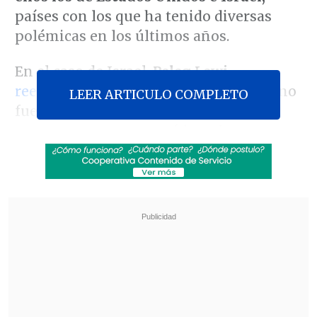
países con los que ha tenido diversas
polémicas en los últimos años.
En el caso de Israel,
Peleg Lewi
reemplaza a Gil Artzyeli
, cuyas cartas no
LEER ARTICULO COMPLETO
fueron recibidas por Boric en su
momento como una crítica a la guerra en
Gaza, por lo que esperan que la relación
vuelva a su normalidad con el fin del
conflicto.
Revisa también
Experta pide mejorar regulación de
vapeadores: La industria busca crear adictos
de por vida