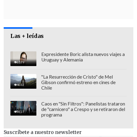
a ser la prioridad que va a tener que
tener el gobierno del Presidente Kast, de
reponer, mejorar las relaciones
internacionales precisamente con estos
dos países".
Las + leídas
Expresidente Boric alista nuevos viajes a
Uruguay y Alemania
6539
"La Resurrección de Cristo" de Mel
Gibson confirmó estreno en cines de
4032
Chile
Caos en "Sin Filtros": Panelistas trataron
de "carnicero" a Crespo y se retiraron del
3727
programa
Suscríbete a nuestro newsletter