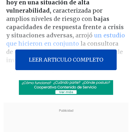
hoy en una situación de alta
vulnerabilidad,
caracterizada por
amplios niveles de riesgo con
bajas
capacidades de respuesta frente a crisis
y situaciones adversas,
arrojó
un estudio
que hicieron en conjunto
la consultora
de comunicación
Tironi
y la empresa de
LEER ARTICULO COMPLETO
investigación
Datavoz.
El denominado
"Monitor de Riesgos y
Resiliencia" (MRR),
reveló que dicho
porcentaje concentra
problemas
financieros, mayor exposición a delitos
y menores redes de apoyo,
y determinó
que la
dimensión económica
aparece
como un eje central en la experiencia