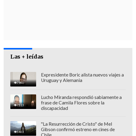
experimentan la seguridad
en su vida
diaria.
Con estos resultados, el estudio
propone
una mirada más amplia de la
seguridad,
incorporando no solo la
exposición a distintos riesgos, sino
Las + leídas
también las capacidades con que cuentan
las personas para enfrentarlos y
adaptarse.
Expresidente Boric alista nuevos viajes a
Uruguay y Alemania
7980
Lucho Miranda respondió sabiamente a
frase de Camila Flores sobre la
7513
discapacidad
"La Resurrección de Cristo" de Mel
Gibson confirmó estreno en cines de
5403
Chile