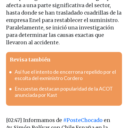
afecta a una parte significativa del sector,
hasta donde se han trasladado cuadrillas de la
empresa Enel para restablecer el suministro.
Paralelamente, se inició una investigación
para determinar las causas exactas que
llevaron al accidente.
Revisa también
Así fue el intento de encerrona repelido por el
escolta del exministro Cordero
Encuestas destacan popularidad de la ACOT
anunciada por Kast
[02:47] Informamos de
#PosteChocado
en
Av. Simón Bolívar con Chile España en la