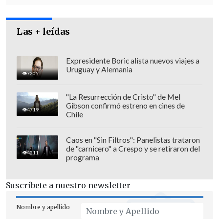
familiar que nos ayude en el proceso",
señaló el capitán Sebastián Veloso, de la
31ª Comisaría de San Ramón.
Las + leídas
Personal de la
SIAT
de Carabineros,
Expresidente Boric alista nuevos viajes a
trabaja en el lugar
consultando a
Uruguay y Alemania
7205
testigos y revisando cámaras.
"La Resurrección de Cristo" de Mel
El tránsito
se encontraba desviado
Gibson confirmó estreno en cines de
4719
Chile
alrededor de las 08:00 horas
por los
trabajos policiales,
pero fue restaurado
Caos en "Sin Filtros": Panelistas trataron
con normalidad
tres horas después.
de "carnicero" a Crespo y se retiraron del
4211
programa
Suscríbete a nuestro newsletter
Nombre y apellido