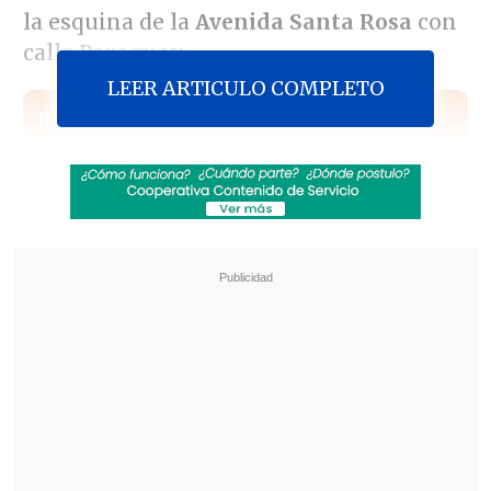
la esquina de la
Avenida Santa Rosa
con
calle
Paraguay.
LEER ARTICULO COMPLETO
Revisa también
Colombiano fue asesinado a balazos en un cité
de La Cisterna
Kast arribó a Colombia para asistir a la
asunción de Abelardo de la Espriella
En dicho lugar,
la víctima -de entre 40 y
45 años-
fue arrollada por un vehículo
menor que circulaba en dirección al sur
en la referida avenida.
Tras el hecho,
el conductor del