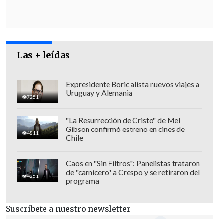
Las + leídas
Expresidente Boric alista nuevos viajes a
Uruguay y Alemania
7251
"La Resurrección de Cristo" de Mel
Gibson confirmó estreno en cines de
4811
Chile
Recogida la declaración del muchacho,
Carabineros llegó al inmueble
Caos en "Sin Filtros": Panelistas trataron
de "carnicero" a Crespo y se retiraron del
señalado
y detuvo a dos hombres,
4251
programa
incautando además un
arma de fuego
con su respectiva munición
.
Suscríbete a nuestro newsletter