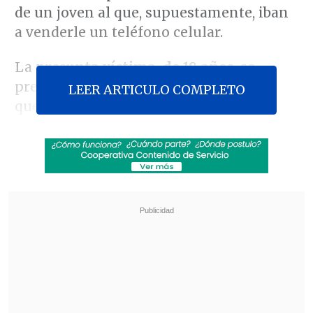
de un joven al que, supuestamente, iban
a venderle un teléfono celular.
La
presunta víctima, de 18 años
, se
presentó ante Carabineros relatando
LEER ARTICULO COMPLETO
que, mediante
redes sociales
, había
acordado la compra del aparato y fue
citado a un domicilio ubicado en la
intersección de las calles
Antonio Varas
y
Los Pinares
.
Revisa también
Colombiano fue asesinado a balazos en un cité
de La Cisterna
Kast arribó a Colombia para asistir a la