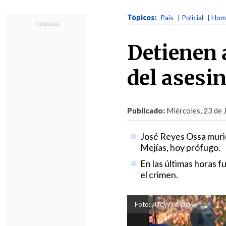
Tópicos:
País
| Policial
| Hom
Detienen 
del asesi
Publicado:
Miércoles, 23 de 
José Reyes Ossa murió 
Mejías, hoy prófugo.
En las últimas horas 
el crimen.
Foto:
ATON (Archivo)