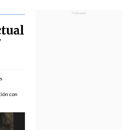
ctual
"
os
ción con