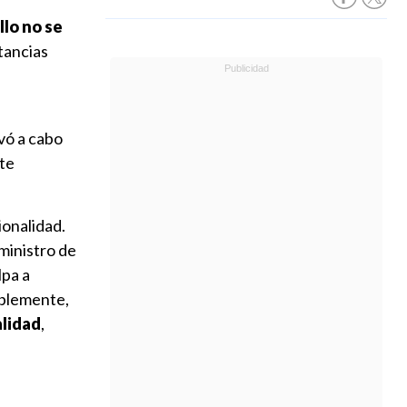
lo no se
stancias
evó a cabo
nte
cionalidad.
 ministro de
lpa a
ablemente,
alidad
,