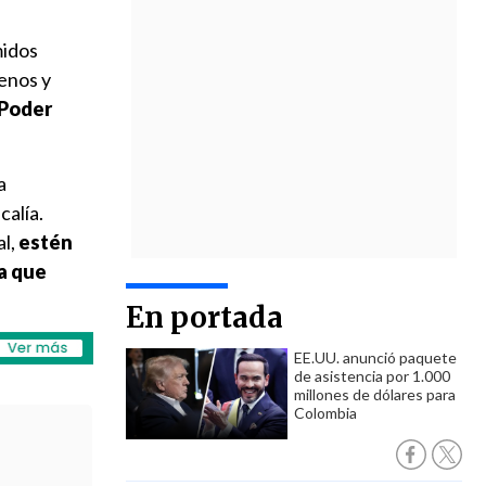
midos
lenos y
 Poder
a
calía.
al,
estén
za que
En portada
EE.UU. anunció paquete
de asistencia por 1.000
millones de dólares para
Colombia