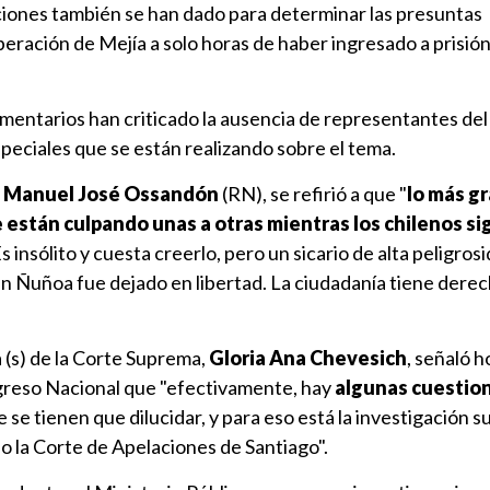
aciones también se han dado para determinar las presuntas
iberación de Mejía a solo horas de haber ingresado a prisió
mentarios han criticado la ausencia de representantes de
especiales que se están realizando sobre el tema.
,
Manuel José Ossandón
(RN), se refirió a que "
lo más g
e están culpando unas a otras mientras los chilenos s
Es insólito y cuesta creerlo, pero un sicario de alta peligros
n Ñuñoa fue dejado en libertad. La ciudadanía tiene derec
a (s) de la Corte Suprema,
Gloria Ana Chevesich
, señaló h
greso Nacional que "efectivamente, hay
algunas cuestio
 se tienen que dilucidar, y para eso está la investigación 
o la Corte de Apelaciones de Santiago".