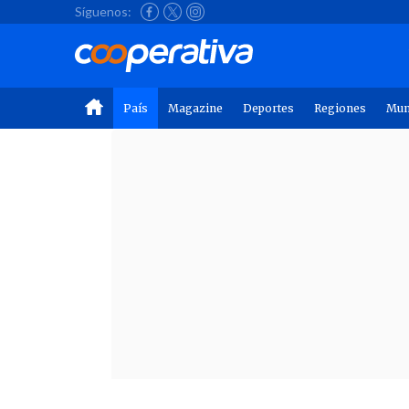
Síguenos:
País
Magazine
Deportes
Regiones
Mu