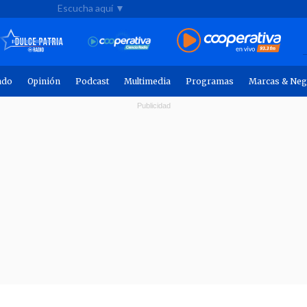
Escucha aquí ▼
ndo
Opinión
Podcast
Multimedia
Programas
Marcas & Neg