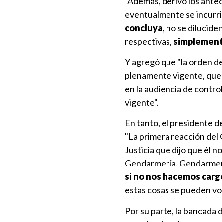
"Además, derivó los antec
eventualmente se incurrió
concluya
, no se dilucide
respectivas,
simplement
Y agregó que "la orden d
plenamente vigente, que fu
en la audiencia de contro
vigente".
En tanto, el presidente d
"La primera reacción del G
Justicia que dijo que él n
Gendarmería. Gendarmería 
si no nos hacemos carg
estas cosas se pueden volv
Por su parte, la bancada