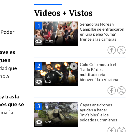
n
Videos + Vistos
Senadoras Flores y
Campillai se enfrascaron
l Poder
en una pelea "cuma"
frente a las cámaras
2182
rave es
iguen
Colo Colo mostró el
idad que
"Lado B" de la
multitudinaria
ho a
bienvenida a Vozinha
812
oy tras la
nes que se
Capas antidrones
ayudan a hacer
sumaria
"invisibles" a los
soldados ucranianos
678