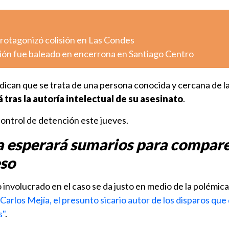
otagonizó colisión en Las Condes
ión fue baleado en encerrona en Santiago Centro
dican que se trata de una persona conocida y cercana de la
á tras la autoría intelectual de su asesinato
.
control de detención este jueves.
 esperará sumarios para compar
eso
 involucrado en el caso se da justo en medio de la polémica
Carlos Mejía, el presunto sicario autor de los disparos que 
s"
.