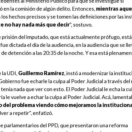
edentes al Ministerio Público para que se investigue si
 en la comisión de algún delito. Entonces,
mientras aquel
n los hechos precisos y se tomen las definiciones por las in
e no hay nada más que decir
", sostuvo.
e prisión del imputado, que está actualmente prófugo, está
e dictada el día de la audiencia, en la audiencia que se ll
l de detención a las 20:35 de la noche. Y esa está plename
e la UDI,
Guillermo Ramírez
, instó a modernizar la institu
obierno fue echarle la culpa al Poder Judicial a través del
o tenía nada que ver con esto. El Poder Judicial le echa la cu
le vuelve a echar la culpa al Poder Judicial. Acá, lament
o del problema viendo cómo mejoramos la institucion
er a repetir", enfatizó.
 de parlamentarios del PPD, que presentaron una reforma