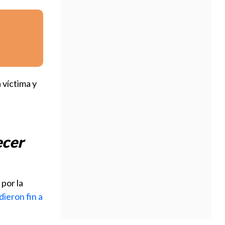
 víctima y
ecer
 por la
dieron fin a