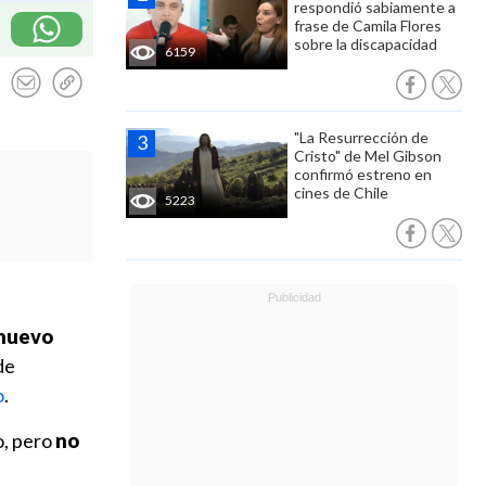
respondió sabiamente a
frase de Camila Flores
sobre la discapacidad
6159
"La Resurrección de
Cristo" de Mel Gibson
confirmó estreno en
cines de Chile
5223
nuevo
de
o
.
o, pero
no